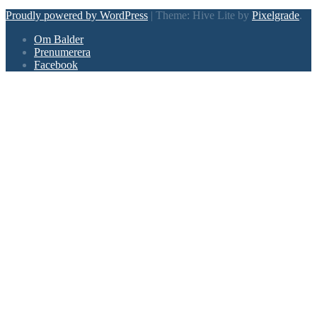
Proudly powered by WordPress
|
Theme: Hive Lite by
Pixelgrade
.
Footer
Om Balder
navigation
Prenumerera
Facebook