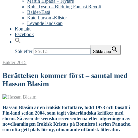
Martín Espada – Flytare
Ruhi Tyson – Bildning Fantasi Revolt
Balder/Essä
Kate Larson -Klister
Levande landskap
Kontakt
Facebook
Sök efter:
Sökknapp
Balder
2015
Berättelsen kommer först – samtal med
Hassan Blasim
Hassan Blasim är en irakisk författare, född 1973 och bosatt i
Fin-land sedan 2004, som tagit västerländska kritiker med
storm. Så även de svenska recensenterna efter utgivningen av
novellsamlingen Irakisk Kristus på Bonniers i serien Panache,
som ofta gett plats för ny, utmanande utländsk litteratur.