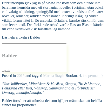
Efter intervjun gick jag in på www.iraqstory.com och hittade inte
bara hans hemsida med ett stort antal noveller i original, utan också
en livaktig nättidning, sprängfylld med texter av irakiska författare:
noveller, romaner, artiklar, recensioner. Plötsligt insåg jag vilket
viktigt forum nätet är för arabiska författare, kanske särskilt för dem
som lever i exil. Det förklarade också varför Hassan Blasim kände
till varje svensk-irakisk författare jag nämnde.
Läs hela artikeln i Balder
Balder
+ posts
Posted in
2015
and tagged
Marina Stagh
. Bookmark the
permalink
.
”Inre hållbarhet, Människan & Musiken, Skogen, Tro & Vetande,
Pengarna eller livet, Vänskap, Sammanhang & Förbindelser,
Omsorg, Innanför/utanför.”
Balder fortsätter att utforska det som hjälper människan att behålla
sinnet för proportioner.