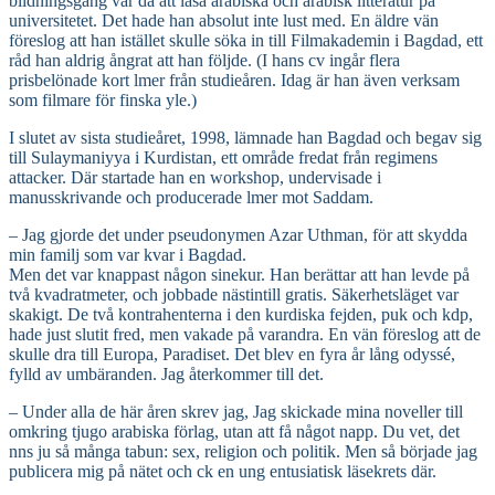
bildningsgång var då att läsa arabiska och arabisk litteratur på
universitetet. Det hade han absolut inte lust med. En äldre vän
föreslog att han istället skulle söka in till Filmakademin i Bagdad, ett
råd han aldrig ångrat att han följde. (I hans cv ingår flera
prisbelönade kort lmer från studieåren. Idag är han även verksam
som filmare för finska yle.)
I slutet av sista studieåret, 1998, lämnade han Bagdad och begav sig
till Sulaymaniyya i Kurdistan, ett område fredat från regimens
attacker. Där startade han en workshop, undervisade i
manusskrivande och producerade lmer mot Saddam.
– Jag gjorde det under pseudonymen Azar Uthman, för att skydda
min familj som var kvar i Bagdad.
Men det var knappast någon sinekur. Han berättar att han levde på
två kvadratmeter, och jobbade nästintill gratis. Säkerhetsläget var
skakigt. De två kontrahenterna i den kurdiska fejden, puk och kdp,
hade just slutit fred, men vakade på varandra. En vän föreslog att de
skulle dra till Europa, Paradiset. Det blev en fyra år lång odyssé,
fylld av umbäranden. Jag återkommer till det.
– Under alla de här åren skrev jag, Jag skickade mina noveller till
omkring tjugo arabiska förlag, utan att få något napp. Du vet, det
nns ju så många tabun: sex, religion och politik. Men så började jag
publicera mig på nätet och ck en ung entusiatisk läsekrets där.