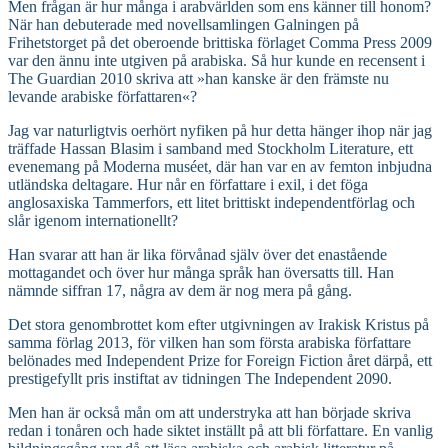
Men frågan är hur många i arabvärlden som ens känner till honom?
När han debuterade med novellsamlingen Galningen på
Frihetstorget på det oberoende brittiska förlaget Comma Press 2009
var den ännu inte utgiven på arabiska. Så hur kunde en recensent i
The Guardian 2010 skriva att »han kanske är den främste nu
levande arabiske författaren«?
Jag var naturligtvis oerhört nyfiken på hur detta hänger ihop när jag
träffade Hassan Blasim i samband med Stockholm Literature, ett
evenemang på Moderna muséet, där han var en av femton inbjudna
utländska deltagare. Hur når en författare i exil, i det föga
anglosaxiska Tammerfors, ett litet brittiskt independentförlag och
slår igenom internationellt?
Han svarar att han är lika förvånad själv över det enastående
mottagandet och över hur många språk han översatts till. Han
nämnde siffran 17, några av dem är nog mera på gång.
Det stora genombrottet kom efter utgivningen av Irakisk Kristus på
samma förlag 2013, för vilken han som första arabiska författare
belönades med Independent Prize for Foreign Fiction året därpå, ett
prestigefyllt pris instiftat av tidningen The Independent 2090.
Men han är också mån om att understryka att han började skriva
redan i tonåren och hade siktet inställt på att bli författare. En vanlig