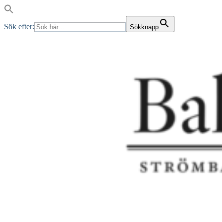
Sök efter:
Sökknapp
Skip
to
content