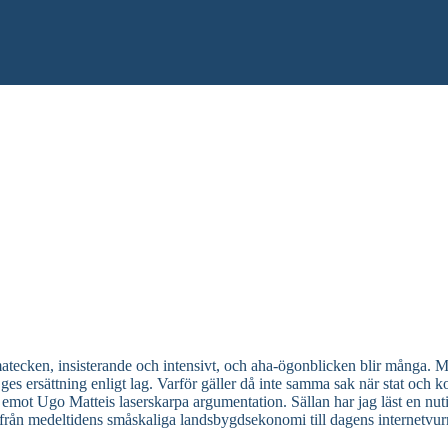
tecken, insisterande och intensivt, och aha-ögonblicken blir många. Mat
ges ersättning enligt lag. Varför gäller då inte samma sak när stat och 
ot Ugo Matteis laserskarpa argumentation. Sällan har jag läst en nutids
 – från medeltidens småskaliga landsbygdsekonomi till dagens internetv