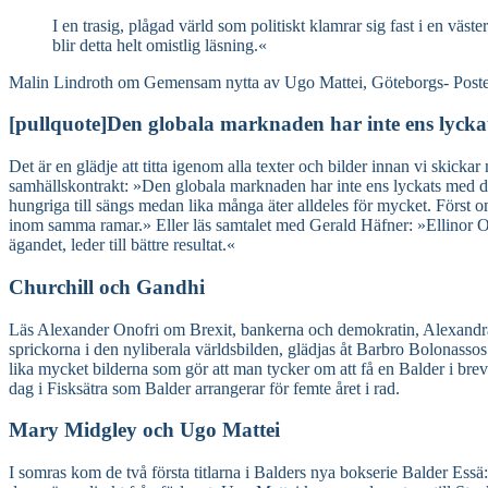
I en trasig, plågad värld som politiskt klamrar sig fast i en vä
blir detta helt omistlig läsning.«
Malin Lindroth om Gemensam nytta av Ugo Mattei, Göteborgs- Poste
[pullquote]Den globala marknaden har inte ens lyckats
Det är en glädje att titta igenom alla texter och bilder innan vi skick
samhällskontrakt: »Den globala marknaden har inte ens lyckats med den 
hungriga till sängs medan lika många äter alldeles för mycket. Förs
inom samma ramar.» Eller läs samtalet med Gerald Häfner: »Ellinor Ohstro
ägandet, leder till bättre resultat.«
Churchill och Gandhi
Läs Alexander Onofri om Brexit, bankerna och demokratin, Alexandr
sprickorna i den nyliberala världsbilden, glädjas åt Barbro Bolonasso
lika mycket bilderna som gör att man tycker om att få en Balder i brevl
dag i Fisksätra som Balder arrangerar för femte året i rad.
Mary Midgley och Ugo Mattei
I somras kom de två första titlarna i Balders nya bokserie Balder Es