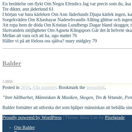
En berättelse om flykt Om Negra Efendics Jag var precis som du, å
Tre dikter, ann jäderlund 61
I början var bara kärleken Om Ann Jäderlunds Djupa kärlek ingen, ka
Sorgekväden Om Khashayar Naderehvandis Allting glittrar och ingenti
Att ropa hem de döda Om Kristian Lundbergs Dagar bland skuggor, tra
Skrivandets möjligheter Om Agneta Klingspors Går det åt helvete ska 
Mellan att vara och att ha, ugo mattei 76
Håller vi på att förlora oss själva? mary midgley 79
Balder
+ posts
Posted in
2016
,
Alla nummer
. Bookmark the
permalink
.
”Inre hållbarhet, Människan & Musiken, Skogen, Tro & Vetande, Pen
Balder fortsätter att utforska det som hjälper människan att behålla sin
Proudly powered by WordPress
|
Theme: Hive Lite by
Pixelgrade
.
Footer
Om Balder
navigation