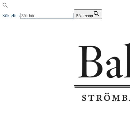
Sök efter:
Sökknapp
Skip
to
content