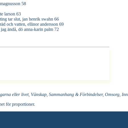
sa magnusson 58
te larson 63
ng tar slut, jan henrik swahn 66
̈d och vatten, ellinor andersson 69
jag ändå, dö anna-karin palm 72
garna eller livet, Vänskap, Sammanhang & Förbindelser, Omsorg, Inna
net för proportioner.