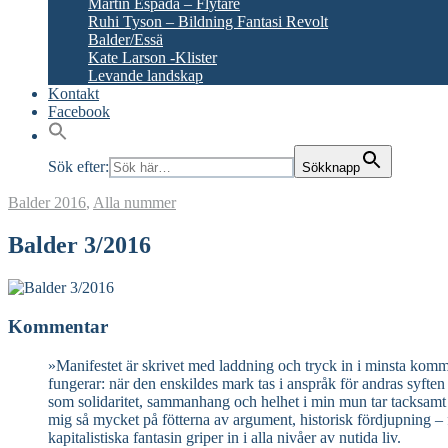
Martín Espada – Flytare
Ruhi Tyson – Bildning Fantasi Revolt
Balder/Essä
Kate Larson -Klister
Levande landskap
Kontakt
Facebook
Sök efter:
Sökknapp
Balder
2016
,
Alla nummer
Balder 3/2016
Kommentar
»Manifestet är skrivet med laddning och tryck in i minsta komma
fungerar: när den enskildes mark tas i anspråk för andras syften 
som solidaritet, sammanhang och helhet i min mun tar tacksamt em
mig så mycket på fötterna av argument, historisk fördjupning
kapitalistiska fantasin griper in i alla nivåer av nutida liv.