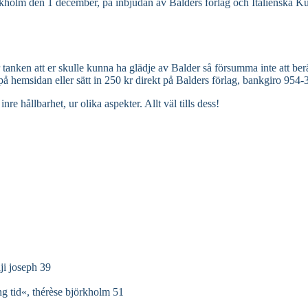
ckholm den 1 december, på inbjudan av Balders förlag och Italienska Ku
får tanken att er skulle kunna ha glädje av Balder så försumma inte att 
in på hemsidan eller sätt in 250 kr direkt på Balders förlag, bankgiro 9
ållbarhet, ur olika aspekter. Allt väl tills dess!
ji joseph 39
̊ng tid«, thérèse björkholm 51