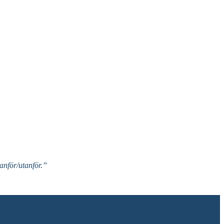
nför/utanför.”