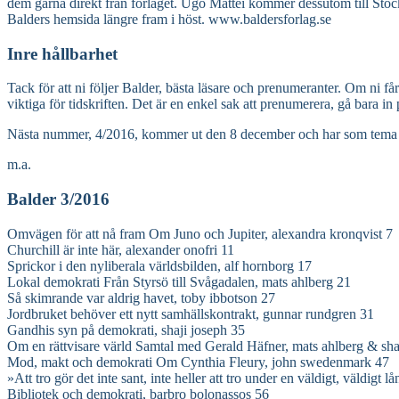
dem gärna direkt från förlaget. Ugo Mattei kommer dessutom till Sto
Balders hemsida längre fram i höst. www.baldersforlag.se
Inre hållbarhet
Tack för att ni följer Balder, bästa läsare och prenumeranter. Om ni 
viktiga för tidskriften. Det är en enkel sak att prenumerera, gå bara 
Nästa nummer, 4/2016, kommer ut den 8 december och har som tema inre h
m.a.
Balder 3/2016
Omvägen för att nå fram Om Juno och Jupiter, alexandra kronqvist 7
Churchill är inte här, alexander onofri 11
Sprickor i den nyliberala världsbilden, alf hornborg 17
Lokal demokrati Från Styrsö till Svågadalen, mats ahlberg 21
Så skimrande var aldrig havet, toby ibbotson 27
Jordbruket behöver ett nytt samhällskontrakt, gunnar rundgren 31
Gandhis syn på demokrati, shaji joseph 35
Om en rättvisare värld Samtal med Gerald Häfner, mats ahlberg & sha
Mod, makt och demokrati Om Cynthia Fleury, john swedenmark 47
»Att tro gör det inte sant, inte heller att tro under en väldigt, väldigt la
Bibliotek och demokrati, barbro bolonassos 56