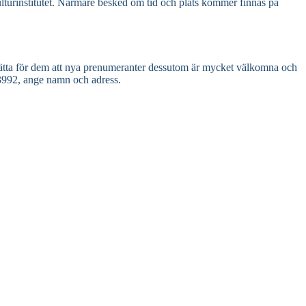
lturinstitutet. Närmare besked om tid och plats kommer finnas på
berätta för dem att nya prenumeranter dessutom är mycket välkomna och
54-3992, ange namn och adress.