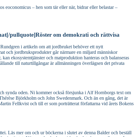
os eoconomicus – hen som tär eller när, bidrar eller belastar –
at[/pullquote]Röster om demokrati och rättvisa
r Rundgren i artikeln om att jordbruket behöver ett nytt
 mat och jordbruksprodukter går närmare en miljard människor
rser, kan ekosystemtjänster och matproduktion hanteras och balanseras
ande till naturtillgångar är allmänningen överlägsen det privata
h synda oden. Ni kommer också försjunka i Alf Hornborgs text om
av Thérèse Björkholm och John Swedenmark. Och än en gång, det är
tin Fellkvist och till er som porträtterat författarna vid årets Bokens
i. Läs mer om och ur böckerna i slutet av denna Balder och beställ