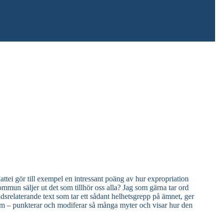
tei gör till exempel en intressant poäng av hur expropriation
kommun säljer ut det som tillhör oss alla? Jag som gärna tar ord
relaterande text som tar ett sådant helhetsgrepp på ämnet, ger
urm – punkterar och modiferar så många myter och visar hur den