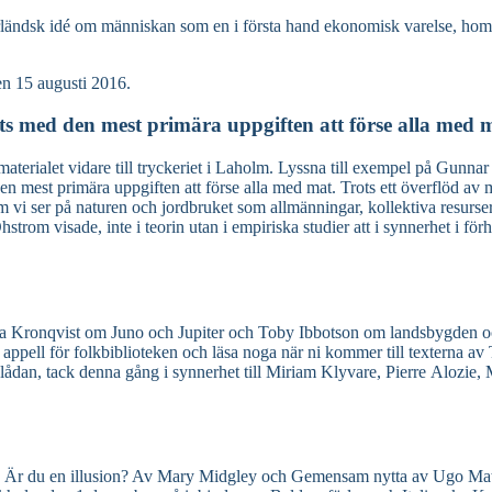
sterländsk idé om människan som en i första hand ekonomisk varelse, hom
n 15 augusti 2016.
 med den mest primära uppgiften att förse alla med m
ar materialet vidare till tryckeriet i Laholm. Lyssna till exempel på Gunna
mest primära uppgiften att förse alla med mat. Trots ett överflöd av
t om vi ser på naturen och jordbruket som allmänningar, kollektiva resu
m visade, inte i teorin utan i empiriska studier att i synnerhet i förhåll
a Kronqvist om Juno och Jupiter och Toby Ibbotson om landsbygden oc
s appell för folkbiblioteken och läsa noga när ni kommer till texterna 
ådan, tack denna gång i synnerhet till Miriam Klyvare, Pierre Alozie, Mar
sä: Är du en illusion? Av Mary Midgley och Gemensam nytta av Ugo Matte