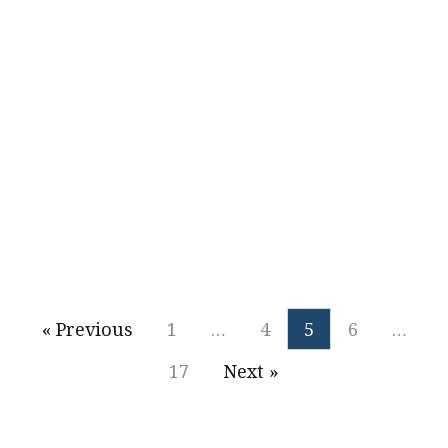
Är det någon där?
Mats Ahlberg
2021
« Previous
1
…
4
5
6
…
17
Next »