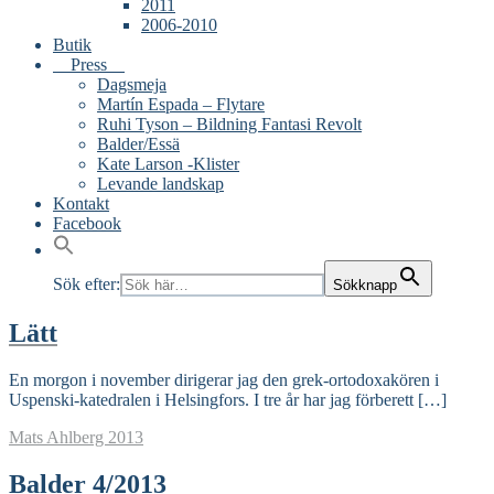
2011
2006-2010
Butik
Press
Dagsmeja
Martín Espada – Flytare
Ruhi Tyson – Bildning Fantasi Revolt
Balder/Essä
Kate Larson -Klister
Levande landskap
Kontakt
Facebook
Sök efter:
Sökknapp
Lätt
En morgon i november dirigerar jag den grek-ortodoxakören i
Uspenski-katedralen i Helsingfors. I tre år har jag förberett […]
Mats Ahlberg
2013
Balder 4/2013