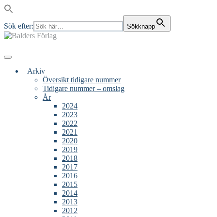
Sök efter:
Sökknapp
Skip
to
content
Main
Menu
navigation
Arkiv
Översikt tidigare nummer
Tidigare nummer – omslag
År
2024
2023
2022
2021
2020
2019
2018
2017
2016
2015
2014
2013
2012