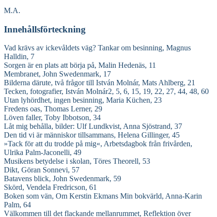
M.A.
Innehållsförteckning
Vad krävs av ickevåldets väg? Tankar om besinning, Magnus
Halldin, 7
Sorgen är en plats att börja på, Malin Hedenäs, 11
Membranet, John Swedenmark, 17
Bilderna därute, två frågor till István Molnár, Mats Ahlberg, 21
Tecken, fotografier, István Molnár2, 5, 6, 15, 19, 22, 27, 44, 48, 60
Utan lyhördhet, ingen besinning, Maria Küchen, 23
Fredens oas, Thomas Lerner, 29
Löven faller, Toby Ibbotson, 34
Låt mig behålla, bilder: Ulf Lundkvist, Anna Sjöstrand, 37
Den tid vi är människor tillsammans, Helena Gillinger, 45
»Tack för att du trodde på mig«, Arbetsdagbok från frivården,
Ulrika Palm-Jaconelli, 49
Musikens betydelse i skolan, Töres Theorell, 53
Dikt, Göran Sonnevi, 57
Batavens blick, John Swedenmark, 59
Skörd, Vendela Fredricson, 61
Boken som vän, Om Kerstin Ekmans Min bokvärld, Anna-Karin
Palm, 64
Välkommen till det flackande mellanrummet, Reflektion över