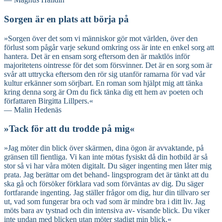
Sorgen är en plats att börja på
»Sorgen över det som vi människor gör mot världen, över den
förlust som pågår varje sekund omkring oss är inte en enkel sorg att
hantera. Det är en ensam sorg eftersom den är maktlös inför
majoritetens ointresse för det som försvinner. Det är en sorg som är
svår att uttrycka eftersom den rör sig utanför ramarna för vad vår
kultur erkänner som sörjbart. En roman som hjälpt mig att tänka
kring denna sorg är Om du fick tänka dig ett hem av poeten och
författaren Birgitta Lillpers.«
— Malin Hedenäs
»Tack för att du trodde på mig«
»Jag möter din blick över skärmen, dina ögon är avvaktande, på
gränsen till fientliga. Vi kan inte mötas fysiskt då din hotbild är så
stor så vi har våra möten digitalt. Du säger ingenting men låter mig
prata. Jag berättar om det behand- lingsprogram det är tänkt att du
ska gå och försöker förklara vad som förväntas av dig. Du säger
fortfarande ingenting. Jag ställer frågor om dig, hur din tillvaro ser
ut, vad som fungerar bra och vad som är mindre bra i ditt liv. Jag
möts bara av tystnad och din intensiva av- visande blick. Du viker
inte undan med blicken utan möter stadigt min blick.«