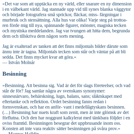
»Det var som att upptäcka en ny värld, eller snarare en ny dimension
i en välbekant värld. Jag stannade upp vid till synes blanka väggytor
och började fotografera små sprickor, fläckar, miss- färgningar i
murbruk och stensättning. Alla hus var olika! Varje steg på trottoa-
ren förde mig till nya, spännande figurer, mönster, magiska tecken
och mystiska meddelanden. Jag var tvungen att hitta dem, begrunda
dem och tillskriva dem någon sorts mening.
Jag är exalterad av tanken att det finns miljontals bilder därute som
ännu inte är tagna. Miljontals tecken som står och väntar på att bli
sedda. Det finns mycket kvar att göra.«
— István Molnár
Besinning
»Besinning. Att besinna sig. Vad är det för slags företeelser, och vad
står de för? Jag samlar några av svenskans synonymer:
sinnesnärvaro, behärskning, lugn, balans, sans; släktskapet med
eftertanke och reflektion. Ordet besinning fanns redan i
fornsvenskan, och har en anför- vant i medellågtyskans besinnen.
(…) Besinning har nuets kraft som zenit, men är inte glömsk av det
förflutna. Och den har noggrant kalkylerat med tänkbara följder i en
oviss framtid. Besinningen besegrar det uppbrusande inom oss.
Konsten att inte vara reaktiv sätter besinningen på svåra prov.«
— Magnus Halldin