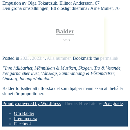
Empusion av Olga Tokarczuk, Ellinor Andersson, 67
Den gröna omställningen, Ett olösligt dilemma? Arne Müller, 70
Balder
+ posts
Posted in
2023
,
2023:4
,
Alla nummer
. Bookmark the
permalink
.
”Inre hållbarhet, Människan & Musiken, Skogen, Tro & Vetande,
Pengarna eller livet, Vänskap, Sammanhang & Förbindelser,
Omsorg, Innanför/utanför.”
Balder fortsätter att utforska det som hjälper människan att behålla
sinnet för proportioner.
Proudly powered by WordPress
|
Theme: Hive Lite by
Pixelgrade
.
Footer
Om Balder
navigation
Prenumerera
Facebook