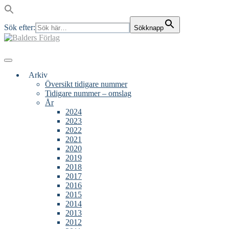
Sök efter:
Sökknapp
Skip
to
content
Main
Menu
navigation
Arkiv
Översikt tidigare nummer
Tidigare nummer – omslag
År
2024
2023
2022
2021
2020
2019
2018
2017
2016
2015
2014
2013
2012