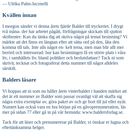
— Ulrika Palm-Jaconelli
Kvällen innan
I morgon sänder vi denna årets fjärde Balder till tryckeriet. I drygt
två måna- der har arbetet pågått, förfrågningar skickats till sjutton
skribenter: Kan du tänka dig att skriva något på temat besinning? Vi
märkte att det finns en längtan efter att sätta ord på den, låta den
komma till tals. Inte alls något en- kelt tema, men man blir allt mer
berörd och intresserad: hur kan besinningen få en större plats i våra
liv, i samhällets liv, bland politiker och beslutsfattare? Tack ni som
skrivit, tecknat och fotograferat detta nummer till något alldeles
särskilt.
Balders läsare
Vi hoppas att ni som nu håller årets vinterbalder i handen märker att
det är ett nummer av Balder som passar ovanligt väl att skaffa sig
några extra exemplar av, göra paket av och ge bort till jul eller nyår.
Numret kan också vara en bra början på en gåvoprenumeration, läs
mer på sidan 77 eller gå in på vår hemsida: www.baldersforlag.se.
Tack för att läser och prenumererar på Balder, vi önskar er lugna och
eftertänksamma helger.