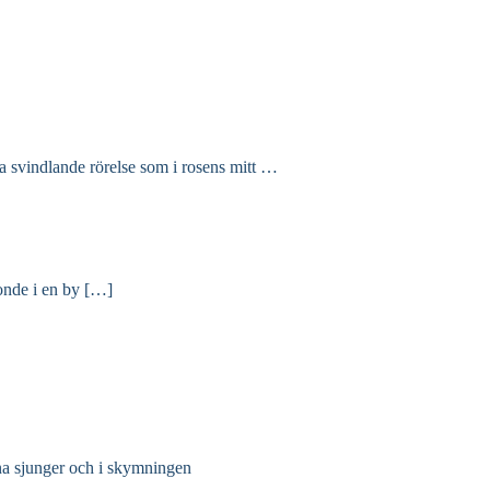
a svindlande rörelse som i rosens mitt …
onde i en by […]
arna sjunger och i skymningen