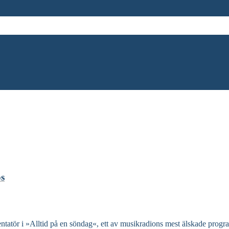
os
sentatör i »Alltid på en söndag«, ett av musikradions mest älskade progr