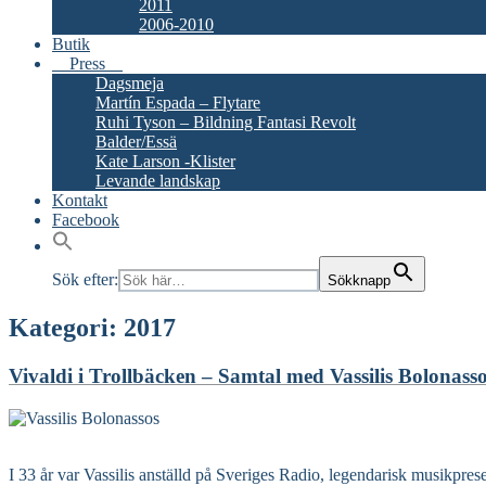
2011
2006-2010
Butik
Press
Dagsmeja
Martín Espada – Flytare
Ruhi Tyson – Bildning Fantasi Revolt
Balder/Essä
Kate Larson -Klister
Levande landskap
Kontakt
Facebook
Sök efter:
Sökknapp
Kategori:
2017
Vivaldi i Trollbäcken – Samtal med Vassilis Bolonass
Read More
I 33 år var Vassilis anställd på Sveriges Radio, legendarisk musikpre