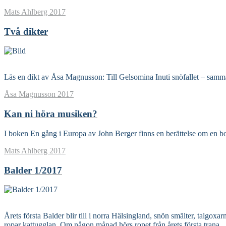
Mats Ahlberg
2017
Två dikter
Read More
Läs en dikt av Åsa Magnusson: Till Gelsomina Inuti snöfallet – samm
Åsa Magnusson
2017
Kan ni höra musiken?
I boken En gång i Europa av John Berger finns en berättelse om en b
Mats Ahlberg
2017
Balder 1/2017
Read More
Årets första Balder blir till i norra Hälsingland, snön smälter, talgox
ropar kattugglan. Om någon månad hörs ropet från årets första trana.