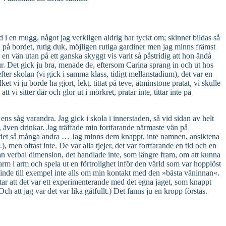
d i en mugg, något jag verkligen aldrig har tyckt om; skinnet bildas så
 på bordet, rutig duk, möjligen rutiga gardiner men jag minns främst
n vän utan på ett ganska skyggt vis varit så påstridig att hon ändå
ur. Det gick ju bra, menade de, eftersom Carina sprang in och ut hos
ter skolan (vi gick i samma klass, tidigt mellanstadium), det var en
vi ju borde ha gjort, lekt, tittat på teve, åtminstone pratat, vi skulle
vi sitter där och glor ut i mörkret, pratar inte, tittar inte på
ens såg varandra. Jag gick i skola i innerstaden, så vid sidan av helt
, även drinkar. Jag träffade min fortfarande närmaste vän på
nns det så många andra … Jag minns dem knappt, inte namnen, ansiktena
, men oftast inte. De var alla tjejer, det var fortfarande en tid och en
utan verbal dimension, det handlade inte, som längre fram, om att kunna
 arm i arm och spela ut en förtrolighet inför den värld som var hopplöst
minde till exempel inte alls om min kontakt med den »bästa väninnan«.
ntar att det var ett experimenterande med det egna jaget, som knappt
h att jag var det var lika gåtfullt.) Det fanns ju en kropp förstås.