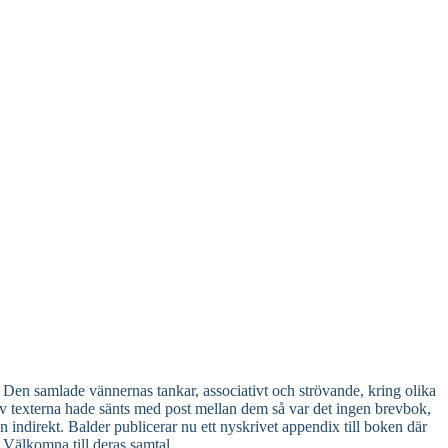
) Den samlade vännernas tankar, associativt och strövande, kring olika
 av texterna hade sänts med post mellan dem så var det ingen brevbok,
indirekt. Balder publicerar nu ett nyskrivet appendix till boken där
 Välkomna till deras samtal.