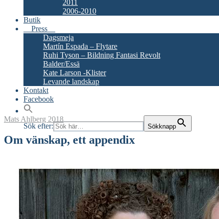
2011
2006-2010
Butik
Press
Dagsmeja
Martín Espada – Flytare
Ruhi Tyson – Bildning Fantasi Revolt
Balder/Essä
Kate Larson -Klister
Levande landskap
Kontakt
Facebook
Mats Ahlberg
2018
Sök efter:
Sökknapp
Om vänskap, ett appendix