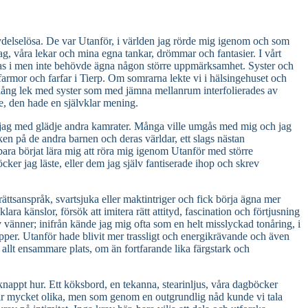
etydelselösa. De var Utanför, i världen jag rörde mig igenom och som
ag, våra lekar och mina egna tankar, drömmar och fantasier. I vårt
stas i men inte behövde ägna någon större uppmärksamhet. Syster och
s farmor och farfar i Tierp. Om somrarna lekte vi i hälsingehuset och
ghetslång lek med syster som med jämna mellanrum interfolierades av
e, den hade en självklar mening.
e jag med glädje andra kamrater. Många ville umgås med mig och jag
ken på de andra barnen och deras världar, ett slags nästan
ara börjat lära mig att röra mig igenom Utanför med större
ker jag läste, eller dem jag själv fantiserade ihop och skrev
ättsanspråk, svartsjuka eller maktintriger och fick börja ägna mer
ara känslor, försök att imitera rätt attityd, fascination och förtjusning
vänner; inifrån kände jag mig ofta som en helt misslyckad tonåring, i
apper. Utanför hade blivit mer trassligt och energikrävande och även
n allt ensammare plats, om än fortfarande lika färgstark och
nappt hur. Ett köksbord, en tekanna, stearinljus, våra dagböcker
var mycket olika, men som genom en outgrundlig nåd kunde vi tala