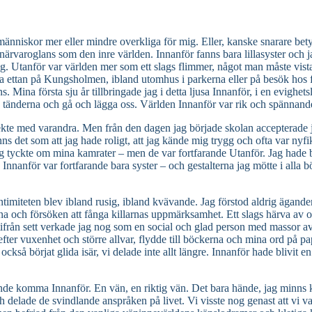
ra människor mer eller mindre overkliga för mig. Eller, kanske snarare b
närvaroglans som den inre världen. Innanför fanns bara lillasyster och j
ning. Utanför var världen mer som ett slags flimmer, något man måste vi
n lilla ettan på Kungsholmen, ibland utomhus i parkerna eller på besök ho
mans. Mina första sju år tillbringade jag i detta ljusa Innanför, i en evi
sta tänderna och gå och lägga oss. Världen Innanför var rik och spännand
 lekte med varandra. Men från den dagen jag började skolan accepterad
s det som att jag hade roligt, att jag kände mig trygg och ofta var nyfi
g tyckte om mina kamrater – men de var fortfarande Utanför. Jag hade b
nanför var fortfarande bara syster – och gestalterna jag mötte i alla böc
imiteten blev ibland rusig, ibland kvävande. Jag förstod aldrig ägander
rna och försöken att fånga killarnas uppmärksamhet. Ett slags härva av okl
från sett verkade jag nog som en social och glad person med massor av 
fter vuxenhet och större allvar, flydde till böckerna och mina ord på p
ckså börjat glida isär, vi delade inte allt längre. Innanför hade blivit e
nde komma Innanför. En vän, en riktig vän. Det bara hände, jag minns k
 delade de svindlande anspråken på livet. Vi visste nog genast att vi 