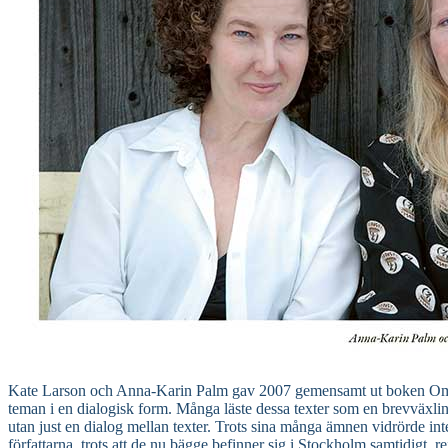
Kate Larson och Anna-Karin Palm gav 2007 gemensamt ut boken Om v
teman i en dialogisk form. Många läste dessa texter som en brevväxlin
utan just en dialog mellan texter. Trots sina många ämnen vidrörde in
författarna, trots att de nu bägge befinner sig i Stockholm samtidigt,