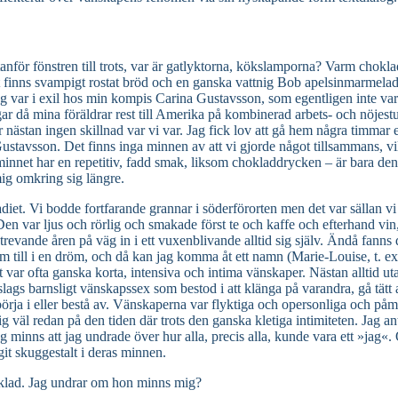
tanför fönstren till trots, var är gatlyktorna, kökslamporna? Varm chokla
igt finns svampigt rostat bröd och en ganska vattnig Bob apelsinmarmelad
 var i exil hos min kompis Carina Gustavsson, som egentligen inte var e
ar då mina föräldrar rest till Amerika på kombinerad arbets- och nöjest
stan ingen skillnad var vi var. Jag fick lov att gå hem några timmar ef
avsson. Det finns inga minnen av att vi gjorde något tillsammans, vilket 
nnet har en repetitiv, fadd smak, liksom chokladdrycken – är bara den att 
mig omkring sig längre.
diet. Vi bodde fortfarande grannar i söderförorten men det var sällan vi 
en var ljus och rörlig och smakade först te och kaffe och efterhand vin
 trevande åren på väg in i ett vuxenblivande alltid sig själv. Ändå fa
em till i en dröm, och då kan jag komma åt ett namn (Marie-Louise, t. ex.)
et var ofta ganska korta, intensiva och intima vänskaper. Nästan alltid 
 slags barnsligt vänskapssex som bestod i att klänga på varandra, gå tätt
örja i eller bestå av. Vänskaperna var flyktiga och opersonliga och på
g väl redan på den tiden där trots den ganska kletiga intimiteten. Jag a
inns att jag undrade över hur alla, precis alla, kunde vara ett »jag«. Oc
git skuggestalt i deras minnen.
hoklad. Jag undrar om hon minns mig?