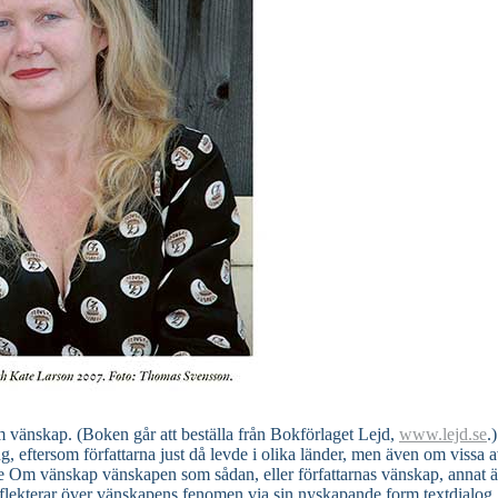
änskap. (Boken går att beställa från Bokförlaget Lejd,
www.lejd.se
.
g, eftersom författarna just då levde i olika länder, men även om vissa
te Om vänskap vänskapen som sådan, eller författarnas vänskap, annat än 
 reflekterar över vänskapens fenomen via sin nyskapande form textdialog.