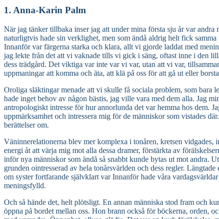
1. Anna-Karin Palm
När jag tänker tillbaka inser jag att under mina första sju år var and
naturligtvis hade sin verklighet, men som ändå aldrig helt fick samma 
Innanför var färgerna starka och klara, allt vi gjorde laddat med me
jag lekte från det att vi vaknade tills vi gick i säng, oftast inne i de
dess trädgård. Det viktiga var inte var vi var, utan att vi var, tillsam
uppmaningar att komma och äta, att klä på oss för att gå ut eller bor
Oroliga släktingar menade att vi skulle få sociala problem, som bara
hade inget behov av någon bästis, jag ville vara med dem alla. Jag minn
antropologiskt intresse för hur annorlunda det var hemma hos dem. Ja
uppmärksamhet och intressera mig för de människor som vistades där. In
berättelser om.
Väninnerelationerna blev mer komplexa i tonåren, kretsen vidgades, int
energi åt att värja mig mot alla dessa dramer, förstärkta av förälskelse
inför nya människor som ändå så snabbt kunde bytas ut mot andra. Uti
grunden ointresserad av hela tonårsvärlden och dess regler. Längtade e
om syster fortfarande självklart var Innanför hade våra vardagsvärldar o
meningsfylld.
Och så hände det, helt plötsligt. En annan människa stod fram och ku
öppna på bordet mellan oss. Hon brann också för böckerna, orden, och