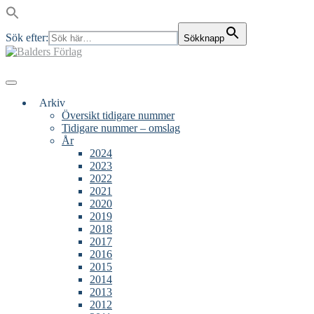
Sök efter:
Sökknapp
Skip
to
content
Main
Menu
navigation
Arkiv
Översikt tidigare nummer
Tidigare nummer – omslag
År
2024
2023
2022
2021
2020
2019
2018
2017
2016
2015
2014
2013
2012