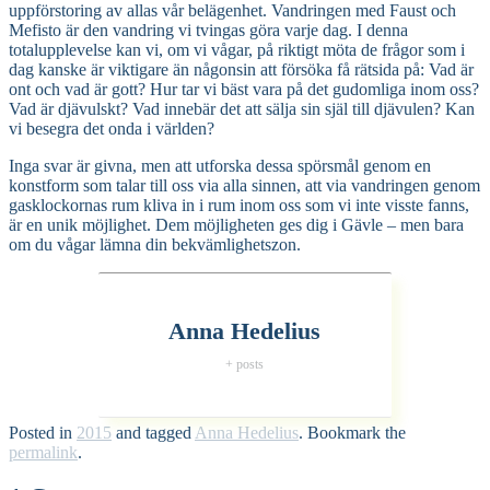
uppförstoring av allas vår belägenhet. Vandringen med Faust och
Mefisto är den vandring vi tvingas göra varje dag. I denna
totalupplevelse kan vi, om vi vågar, på riktigt möta de frågor som i
dag kanske är viktigare än någonsin att försöka få rätsida på: Vad är
ont och vad är gott? Hur tar vi bäst vara på det gudomliga inom oss?
Vad är djävulskt? Vad innebär det att sälja sin själ till djävulen? Kan
vi besegra det onda i världen?
Inga svar är givna, men att utforska dessa spörsmål genom en
konstform som talar till oss via alla sinnen, att via vandringen genom
gasklockornas rum kliva in i rum inom oss som vi inte visste fanns,
är en unik möjlighet. Dem möjligheten ges dig i Gävle – men bara
om du vågar lämna din bekvämlighetszon.
Anna Hedelius
+ posts
Posted in
2015
and tagged
Anna Hedelius
. Bookmark the
permalink
.