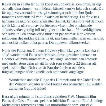
Kliver du in i detta får du på köpet en upplevelse som omsluter dig
och alla dina sinnen – syn, hörsel, känsel, kanske lukt och smak. Du
får uppleva varierade rumsliga stämningar och höra hur ljudet
förändras beroende på var i lokalen du befinner dig. Du får vistas
helt nära de aktörer som iscensätter dramat, kanske röra vid dem och
taktilt känna närvaron av berättelsens väsen. Det omslutande
allkonstverket ger dig full möjlighet att checka ut från verkligheten
och kliva in i en annan värld under ett par timmar. När konsten
inkluderar dig suddas gränserna ut, inte bara mellan scen och salong,
utan också mellan olika genrer. Du upplever allkonstverket.
Nu är det Fausts tur. Genom Gävles cylindriska gasklockor ska vi
alltså vandra med Faust och Mefisto, dessa gestalter hämtade ur
Goethes »summa summarum «, det långa läsdrama han arbetade
med under stora delar av sitt liv och som skulle ta 22 timmar att
spela i sin helhet. Och visst är Faustberättelsen och dess
frågeställningar både aktuella och brännande angelägna.
Wunderbar sind alle Dinge des Himmels und der Erde! Doch
der Wunder Grösstes ist die Freiheit des Menschen: Zu wählen
zwischen Gut und Böse!
Bara några minuter in i stumfilmsregissören F.W. Murnaus film
Faust, där Gösta Ekman spelar en bildskön Faust mot Emil Jannings
Mefistofeles förmedlas detta lika uppfordrande som, om vi vill