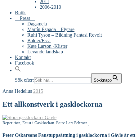
2011
2006-2010
Butik
Press
Dagsmeja
Martín Espada – Flytare
Ruhi Tyson – Bildning Fantasi Revolt
Balder/Essä
Kate Larson -Klister
Levande landskap
Kontakt
Facebook
Sök efter:
Sökknapp
Anna Hedelius
2015
Ett allkonstverk i gasklockorna
Repetition, Faust i Gasklockan. Foto: Lars Pehrson
.
Peter Oskarsons Faustuppsättning i gasklockorna i Gävle är ett