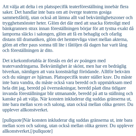
Att välja att delta i en platsspecifik teaterföreställning innebär flera
saker. Det handlar inte bara om att överge teaterns gosiga
sammetsfåtölj, utan också att lämna allt vad bekvämlighetszoner och
trygghetsmönster heter. Glöm det där med att snacka förtroligt med
bänkgrannen strax innan föreställningen börjar för att tystna exakt då
lamporna släcks i salongen, glöm att få en behaglig och ofarlig
distans till dramatiken, glöm det hemtrevliga vinet mellan akterna,
glöm att efter paus somna till lite i fåtöljen då dagen har varit lång
och föreställningen är dito.
Det ickekomfortabla är förstås en del av poängen med
teatervandringarna. Bekvämlighet är skönt, men har en bedräglig
biverkan, nämligen att vara konstnärligt förödande. Alltför bekväm
och du stänger av hjärnan. Platsspecifik teater ställer krav. Du måste
inte bara vandra, du måste också vara beredd och uppmärksam med
hela ditt jag, beredd på överraskningar, beredd påatt dina tidigare
invanda föreställningar blir utmanande, beredd på att ta ställning och
kanske på att välja. När konsten inkluderar dig suddas gränserna ut,
inte bara mellan scen och salong, utan också mellan olika genrer. Du
upplever allkonstverket.
[pullquote]När konsten inkluderar dig suddas gränserna ut, inte bara
mellan scen och salong, utan också mellan olika genrer. Du upplever
allkonstverket.[/pullquote]