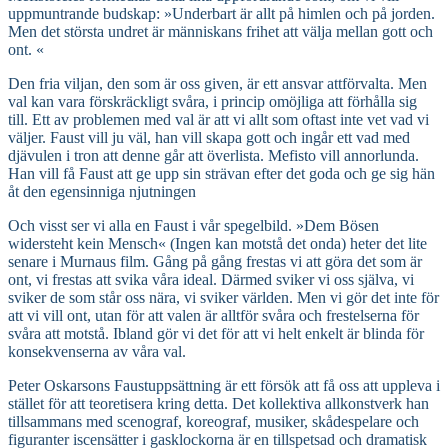
uppmuntrande budskap: »Underbart är allt på himlen och på jorden.
Men det största undret är människans frihet att välja mellan gott och
ont. «
Den fria viljan, den som är oss given, är ett ansvar attförvalta. Men
val kan vara förskräckligt svåra, i princip omöjliga att förhålla sig
till. Ett av problemen med val är att vi allt som oftast inte vet vad vi
väljer. Faust vill ju väl, han vill skapa gott och ingår ett vad med
djävulen i tron att denne går att överlista. Mefisto vill annorlunda.
Han vill få Faust att ge upp sin strävan efter det goda och ge sig hän
åt den egensinniga njutningen
Och visst ser vi alla en Faust i vår spegelbild. »Dem Bösen
widersteht kein Mensch« (Ingen kan motstå det onda) heter det lite
senare i Murnaus film. Gång på gång frestas vi att göra det som är
ont, vi frestas att svika våra ideal. Därmed sviker vi oss själva, vi
sviker de som står oss nära, vi sviker världen. Men vi gör det inte för
att vi vill ont, utan för att valen är alltför svåra och frestelserna för
svåra att motstå. Ibland gör vi det för att vi helt enkelt är blinda för
konsekvenserna av våra val.
Peter Oskarsons Faustuppsättning är ett försök att få oss att uppleva i
stället för att teoretisera kring detta. Det kollektiva allkonstverk han
tillsammans med scenograf, koreograf, musiker, skådespelare och
figuranter iscensätter i gasklockorna är en tillspetsad och dramatisk