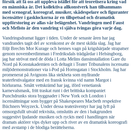
försök att få oss att uppleva istället för att teoretisera kring vad
en människa är. Det kollektiva allkonstverk han tillsammans
med scenograf, koreograf, musiker, skådespelare och figuranter
iscensätter i gasklockorna är en tillspetsad och dramatisk
uppförstoring av allas vår belägenhet. Vandringen med Faust
och Mefisto är den vandring vi själva tvingas göra varje dag.
Vandringsdramat ligger i tiden. Under de senaste åren har jag
vandrandes tagit del av scenkonst av de mest skilda slag. Jag har
följt Brechts Mor Kurage och hennes vagn på krigshärjade strapatser
genom novemberdimman i Fredriksdals trädgårdar i Helsingborg,
jag har strövat med de döda i Lotta Melins dansinstallation Gare du
Nord på Konstakademien och deltagit i Teater Tribunalens iscensatta
miljödemonstrationer via i-Pod på Hornsgatan i Stockholm. Jag har
promenerat på Avignons lika stekheta som myllrande
teaterfestivalgator med en fransk kvinna vid namn Margot i
hörlurarna. Smått vettskrämd har jag, iförd venetiansk
karnevalsmask, fritt traskat runt i det brittiska kompaniet
Punchdrunks stora byggnader i New York och London i
iscensättningar som bygger på Shakespeares Macbeth respektive
Büchners Woyzeck. Under dessa teateräventyr har jag lyft på
omsorgsfullt utvald rekvisita, omslutits av den i bakgrunden
suggestivt ljudande musiken och ryckts med i handlingen när
dramats aktörer vips dyker upp och river av en dramatisk koreografi
med avstamp i de blodiga berättelserna.