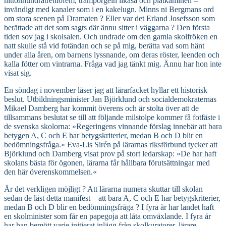
nittonhundratrettiofem, tramporgeln likaså och plåtkaminen –
invändigt med kanaler som i en kakelugn. Minns ni Bergmans ord
om stora scenen på Dramaten ? Eller var det Erland Josefsson som
berättade att det som sagts där ännu sitter i väggarna ? Den första
tiden sov jag i skolsalen. Och undrade om den gamla skolfröken en
natt skulle stå vid fotändan och se på mig, berätta vad som hänt
under alla åren, om barnens lyssnande, om deras röster, leenden och
kalla fötter om vintrarna. Fråga vad jag tänkt mig. Ännu har hon inte
visat sig.
En söndag i november läser jag att lärarfacket hyllar ett historisk
beslut. Utbildningsminister Jan Björklund och socialdemokraternas
Mikael Damberg har kommit överens och är stolta över att de
tillsammans beslutat se till att följande milstolpe kommer få fotfäste i
de svenska skolorna: »Regeringens vinnande förslag innebär att bara
betygen A, C och E har betygskriterier, medan B och D blir en
bedömningsfråga.« Eva-Lis Sirén på lärarnas riksförbund tycker att
Björklund och Damberg visat prov på stort ledarskap: »De har haft
skolans bästa för ögonen, lärarna får hållbara förutsättningar med
den här överenskommelsen.«
Är det verkligen möjligt ? Att lärarna numera skuttar till skolan
sedan de läst detta manifest – att bara A, C och E har betygskriterier,
medan B och D blir en bedömningsfråga ? I fyra år har landet haft
en skolminister som får en papegoja att låta omväxlande. I fyra år
har han bemött varje initierat inlägg från skolkuratorer, lärare,