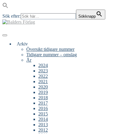
Sök efter:
Sökknapp
Skip
to
content
Main
Menu
navigation
Arkiv
Översikt tidigare nummer
Tidigare nummer – omslag
År
2024
2023
2022
2021
2020
2019
2018
2017
2016
2015
2014
2013
2012