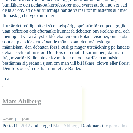
barnläkare och pedagogikprofessorer med svaret att de inte vet vad
de talar om, att de är flummiga när de varnar för ministerns allt mer
finmaskiga betygskontroller.
Hur är det möjligt att ett så enkelspårigt språkrör för en pedagogik
utan reflexion och eftertanke kunnat få debatten om skolans mål och
mening att vara så tyst ? Idédebatten om skolans visioner, om skolan
som en plats för den växande människan, den mångsidiga
människan, den debatten förs i kusligt mager utsträckning på landets
debatt- och kultursidor. Den förs däremot i fikarummen, där man
frågar varför Kalle inte är kvar i klassen och varför man måste
bestämma sig redan i sjuan om man vill bli läkare, clown eller florist.
Den förs också i det här numret av Balder.
m.a.
Mats Ahlberg
Website
|
+ posts
Posted in
2012
and tagged
Mats Ahlberg
. Bookmark the
permalink
.