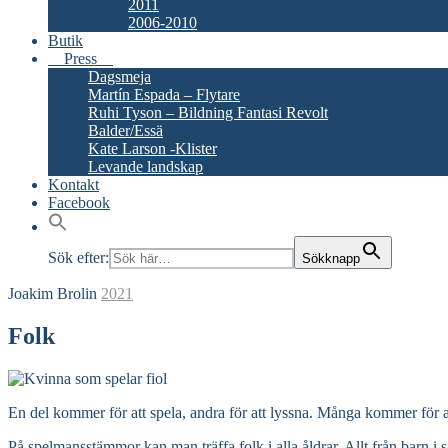
2011
2006-2010
Butik
Press
Dagsmeja
Martín Espada – Flytare
Ruhi Tyson – Bildning Fantasi Revolt
Balder/Essä
Kate Larson -Klister
Levande landskap
Kontakt
Facebook
Sök efter:
Sökknapp
Joakim Brolin
2021
Folk
En del kommer för att spela, andra för att lyssna. Många kommer för att 
På spelmansstämmor kan man träffa folk i alla åldrar. Allt från barn i s