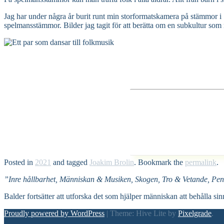
Jag har under några år burit runt min storformatskamera på stämmor i Sv
spelmansstämmor. Bilder jag tagit för att berätta om en subkultur so
Posted in
2021
and tagged
Joakim Brolin
. Bookmark the
permalink
.
”Inre hållbarhet, Människan & Musiken, Skogen, Tro & Vetande, Pen
Balder fortsätter att utforska det som hjälper människan att behålla sin
Proudly powered by WordPress
|
Theme: Hive Lite by
Pixelgrade
.