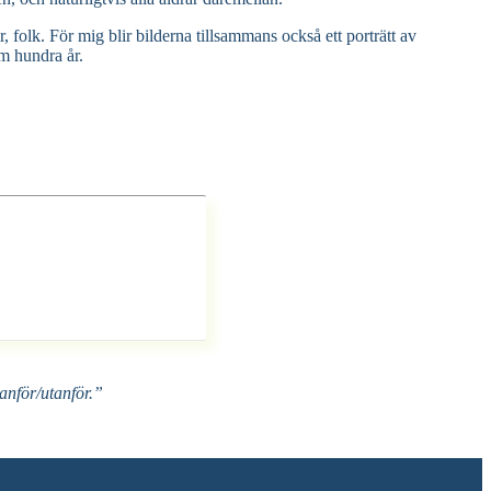
 folk. För mig blir bilderna tillsammans också ett porträtt av
m hundra år.
nför/utanför.”