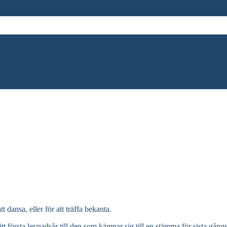
dansa, eller för att träffa bekanta.
itt första levnadsår till den som kämpar sig till en stämma för sista gånge