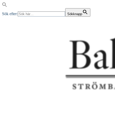
Sök efter:
Sökknapp
Skip
to
content