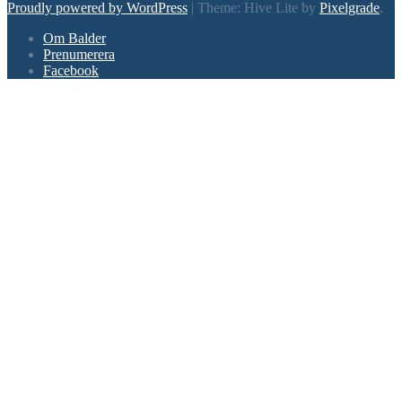
Proudly powered by WordPress
|
Theme: Hive Lite by
Pixelgrade
.
Footer
Om Balder
navigation
Prenumerera
Facebook