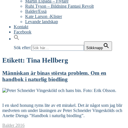
Martín Espada – Flytare
Ruhi Tyson – Bildning Fantasi Revolt
Balder/Essä
Kate Larson -Klister
Levande landskap
Kontakt
Facebook
Sök efter:
Sökknapp
Etikett:
Tina Hellberg
Människan är binas största problem. Om en
handbok i naturlig biodling
Read More
I en sked honung ryms lite av ett mirakel. Det är något som jag blir
medveten om under läsningen av Peter Schneider Vingeskölds och
Anette Diengs ”Handbok i naturlig biodling”.
Balder
2016