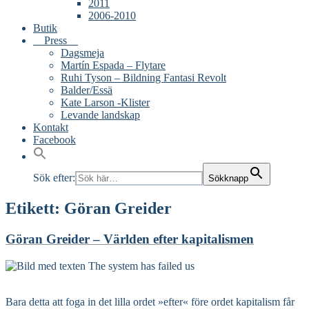
2011
2006-2010
Butik
Press
Dagsmeja
Martín Espada – Flytare
Ruhi Tyson – Bildning Fantasi Revolt
Balder/Essä
Kate Larson -Klister
Levande landskap
Kontakt
Facebook
Sök efter:
Sökknapp
Etikett:
Göran Greider
Göran Greider – Världen efter kapitalismen
Read More
Bara detta att foga in det lilla ordet »efter« före ordet kapitalism får