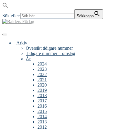
Sök efter:
Sökknapp
Skip
to
content
Main
Menu
navigation
Arkiv
Översikt tidigare nummer
Tidigare nummer – omslag
År
2024
2023
2022
2021
2020
2019
2018
2017
2016
2015
2014
2013
2012