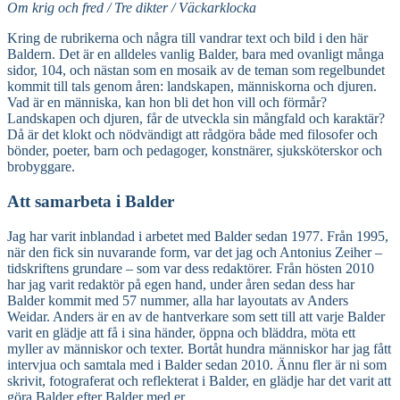
Om krig och fred / Tre dikter / Väckarklocka
Kring de rubrikerna och några till vandrar text och bild i den här
Baldern. Det är en alldeles vanlig Balder, bara med ovanligt många
sidor, 104, och nästan som en mosaik av de teman som regelbundet
kommit till tals genom åren: landskapen, människorna och djuren.
Vad är en människa, kan hon bli det hon vill och förmår?
Landskapen och djuren, får de utveckla sin mångfald och karaktär?
Då är det klokt och nödvändigt att rådgöra både med filosofer och
bönder, poeter, barn och pedagoger, konstnärer, sjuksköterskor och
brobyggare.
Att samarbeta i Balder
Jag har varit inblandad i arbetet med Balder sedan 1977. Från 1995,
när den fick sin nuvarande form, var det jag och Antonius Zeiher –
tidskriftens grundare – som var dess redaktörer. Från hösten 2010
har jag varit redaktör på egen hand, under åren sedan dess har
Balder kommit med 57 nummer, alla har layoutats av Anders
Weidar. Anders är en av de hantverkare som sett till att varje Balder
varit en glädje att få i sina händer, öppna och bläddra, möta ett
myller av människor och texter. Bortåt hundra människor har jag fått
intervjua och samtala med i Balder sedan 2010. Ännu fler är ni som
skrivit, fotograferat och reflekterat i Balder, en glädje har det varit att
göra Balder efter Balder med er.