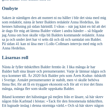
Ombyte
Saken är nämligen den att numret ni nu håller i blir det sista med mig
som redaktör, nästa år heter Balders redaktör Anna Hedelius, läs
hennes hälsning på sidan härintill. I våras – när jag känt en tid att det
är dags för mig att lämna Balder vidare i andra händer – så frågade
jag Anna om hon skulle vilja bli Balders kommande redaktör. Anna
sa ja och under året har vi setts då och då och samtalat om Balder.
På sidan 41 kan ni läsa mer i Lollo Collmars intervju med mig och
Anna Hedelius.
Läsarnas roll
Nästa år fyller tidskriften Balder femtio år. I lika många år har
Balder haft sina läsare och prenumeranter. Varje år lämnar några och
nya kommer till. År 2020 fick Balder pris som Årets Kultur- tidskrift
i Sverige. Antalet prenumeranter är stabilt, men vi skulle behöva
finna fler, för att få en tryggare ekonomi och för att vi tror det finns
många, många fler som skulle uppskatta Balder.
Ibland kommer det hälsningar på mejlen från er läsare, så här skrev
någon från Karlstad i höstas: »Tack för den fenomenala tidskriften.
Ett lugnade inslag i denna stormiga värld.« Och så här skrev någon