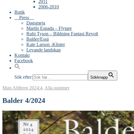
2011
2006-2010
Butik
Press
Dagsmeja
Martín Espada – Flytare
Ruhi Tyson – Bildning Fantasi Revolt
Balder/Essä
Kate Larson -Klister
Levande landskap
Kontakt
Facebook
Sök efter:
Sökknapp
Mats Ahlberg
2024:4
,
Alla nummer
Balder 4/2024