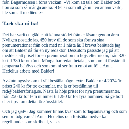
från Bagarmossen i förra veckan: »Vi kom att tala om Balder och
hon sa som så många andra: ›Det är som att gå in i en annan värld,
lite som att meditera.‹«
Tack ska ni ha!
Det har varit en glädje att känna stödet från er läsare genom åren.
Nyligen postade jag 450 brev till de som ska förnya sina
prenumerationer från och med nr 1 nästa år. I brevet berättade jag
om att Balder då får en ny redaktör. Dessutom passade jag på att
meddela att priset för en prenumeration nu höjs efter nio år, från 320
kr till 380 kr om året. Många har redan betalat, som om ni förstår att
pengarna behövs och som om ni ser fram emot att följa Anna
Hedelius arbete med Balder!
Avslutningsvis: om ni vill beställa några extra Balder nr 4/2024 är
priset 240 kr för tre exemplar, mejla er beställning till
red@baldersforlag.se. Nästa år höjs priset för nya prenumeranter,
från 250 kr för fem nummer till 280 kr för fyra nummer. Så ge bort
eller tipsa om detta före årsskiftet.
Och jag själv? Jag kommer finnas kvar som förlagsansvarig och som
senior rådgivare åt Anna Hedelius och fortsätta medverka
regelbundet som skribent, vi ses!