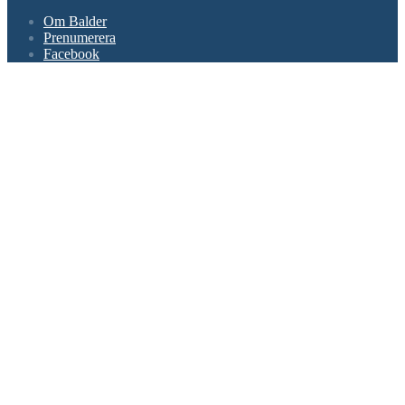
Footer
Om Balder
navigation
Prenumerera
Facebook