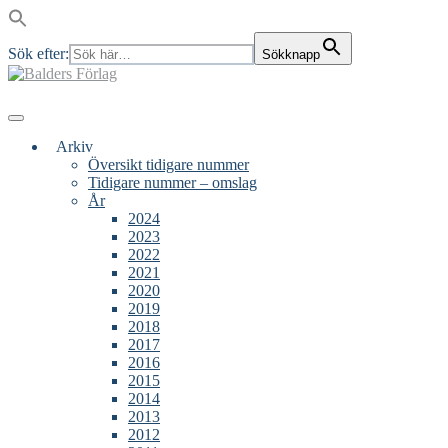
Sök efter:
Sökknapp
Skip
to
content
Main
Menu
navigation
Arkiv
Översikt tidigare nummer
Tidigare nummer – omslag
År
2024
2023
2022
2021
2020
2019
2018
2017
2016
2015
2014
2013
2012