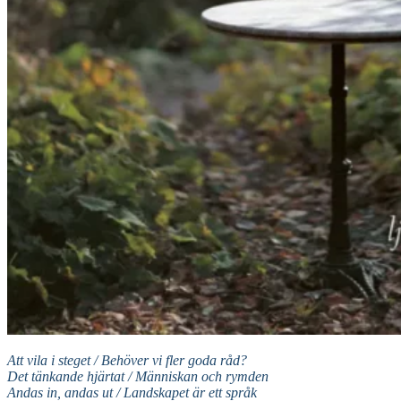
Att vila i steget / Behöver vi fler goda råd?
Det tänkande hjärtat / Människan och rymden
Andas in, andas ut / Landskapet är ett språk