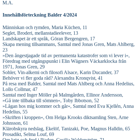
M.A.
Innehållsförteckning Balder 4/2024
Människan och rymden, Maria Küchen, 11
Seglet, Broderi, mellanstadieelever, 13
Landskapet är ett språk, Göran Bergengren, 17
Skapa mening tillsammans, Samtal med Jonas Gren, Mats Ahlberg,
23
»Den ångestjagade tid av permanenta katastrofer som vi lever i«,
Föredrag med utgångspunkt i Elin Wägners Väckarklocka från
1971, Jonas Gren, 29
Sohler, Vin-alkemi och filosofi Alsace, Karin Ducander, 37
Behöver vi fler goda råd? Alexandra Kronqvist, 41
På resa med Balder, Samtal med Mats Ahlberg och Anna Hedelius,
Lollo Collmar, 47
Samtal med Inger Möller på Malmgården, Ellinor Andersson,
»Gå inte tillbaka till sömnen«, Toby Ibbotson, 52
»Lågan hos mig kommer och går«, Samtal med Eva Kjellén, Anna
Hedelius, 55
»Skriften i kroppen«, Om Helga Krooks diktsamling Sten, Arne
Johnsson, 61
Klärobskyra nedslag, Ekelöf, Tanizaki, Poe, Magnus Halldin, 65
Prosadikt, Selma Louf, 69
Om krig och fred i Iliaden, Cecilia Waldenström, 71