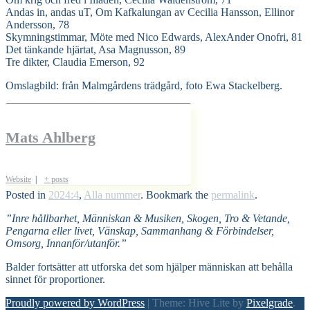
Andas in, andas uT, Om Kafkalungan av Cecilia Hansson, Ellinor
Andersson, 78
Skymningstimmar, Möte med Nico Edwards, AlexAnder Onofri, 81
Det tänkande hjärtat, Asa Magnusson, 89
Tre dikter, Claudia Emerson, 92
Omslagbild: från Malmgårdens trädgård, foto Ewa Stackelberg.
Mats Ahlberg
Website
|
+ posts
Posted in
2024:4
,
Alla nummer
. Bookmark the
permalink
.
”Inre hållbarhet, Människan & Musiken, Skogen, Tro & Vetande,
Pengarna eller livet, Vänskap, Sammanhang & Förbindelser,
Omsorg, Innanför/utanför.”
Balder fortsätter att utforska det som hjälper människan att behålla
sinnet för proportioner.
Proudly powered by WordPress
|
Theme: Hive Lite by
Pixelgrade
.