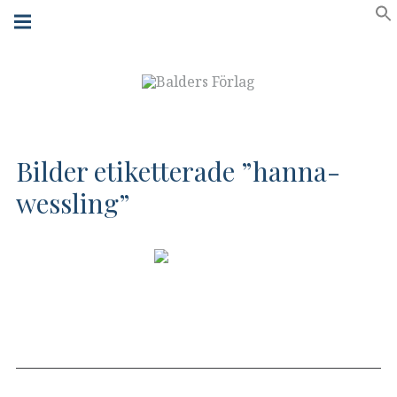
Skip
Main
navigation
to
Menu
content
Bilder etiketterade ”hanna-
wessling”