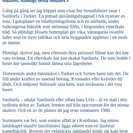
soldater, ständigt dessa soldater.«
Gång på gång ser jag klippet som visar hur bostadshuset rasar i
Sanliurfa i Turkiet. En putsad sjuvåningsbyggnad i två nyanser av
rosa. I gatuplanet en biluthyrningsfirma och en närbutik, under
balkongerna biltrafik som strömmar förbi, i förgrunden vinterkala
träd. Så plötsligt: Husets bottenplan ger vika, våningarna ovanför
faller som en trave tallrikar och hela byggnaden upplöses i ett moln
av damm.
Plötsligt, skriver jag, men eftersom flera personer filmar kan det inte
vara oväntat. Ett efterskalv har just skakat Sanliurfa. De som bodde i
huset har sannolikt hunnit lämna sina lägenheter.
Tiotusentals andra människor i Turkiet och Syrien hann inte det. De
föll under kraften av raserad betong. Krossades eller kvävdes till
döds. Och miljoner förlorade sina hem, som invånarna i det rosa
huset.
Sanliurfa – uttalat Sjanliurfa eller oftast bara Urfa – är en stad i den
sydöstra delen av Turkiet, femton mil från epicentrum för det största
skalvet. Och en av de platser dit jag reste sommaren 1988.
Sommaren var het, som somrar alltid är i Kurdistan. Jag minns
landskapet utanför bussfönstret ligga utbrett som en ljusbrun
kamelhårsfilt. Bortom det vidsträckta slättlandet höjde sig kala berg