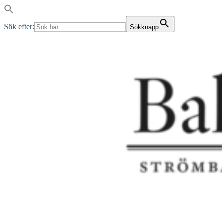
Sök efter:
Sökknapp
Skip
to
content