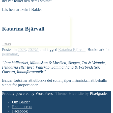
det var folket och deras stolthet.
Läs hela artikeln i Balder
Katarina Bjärvall
+ posts
Posted in
2023
,
2023:1
and tagged
Katarina Bjärvall
. Bookmark the
permalink
.
”Inre hållbarhet, Människan & Musiken, Skogen, Tro & Vetande,
Pengarna eller livet, Vänskap, Sammanhang & Förbindelser,
Omsorg, Innanför/utanför.”
Balder fortsätter att utforska det som hjälper människan att behålla
sinnet för proportioner.
Proudly powered by WordPress
|
Theme: Hive Lite by
Pixelgrade
.
Footer
Om Balder
navigation
Prenumerera
Facebook