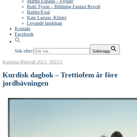
Martín Espada – Flytare
Ruhi Tyson – Bildning Fantasi Revolt
Balder/Essä
Kate Larson -Klister
Levande landskap
Kontakt
Facebook
Sök efter:
Sökknapp
Katarina Bjärvall
2023
,
2023:1
Kurdisk dagbok – Trettiofem år före
jordbävningen