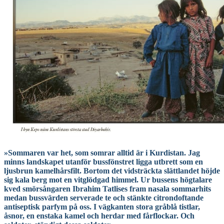
»Sommaren var het, som somrar alltid är i Kurdistan. Jag
minns landskapet utanför bussfönstret ligga utbrett som en
ljusbrun kamelhårsfilt. Bortom det vidsträckta slättlandet höjde
sig kala berg mot en vitglödgad himmel. Ur bussens högtalare
kved smörsångaren Ibrahim Tatlises fram nasala sommarhits
medan bussvärden serverade te och stänkte citrondoftande
antiseptisk parfym på oss. I vägkanten stora gråblå tistlar,
åsnor, en enstaka kamel och herdar med fårflockar. Och