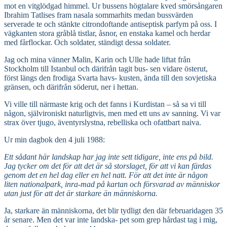
mot en vitglödgad himmel. Ur bussens högtalare kved smörsångaren
Ibrahim Tatlises fram nasala sommarhits medan bussvärden
serverade te och stänkte citrondoftande antiseptisk parfym på oss. I
vägkanten stora gråblå tistlar, åsnor, en enstaka kamel och herdar
med fårflockar. Och soldater, ständigt dessa soldater.
Jag och mina vänner Malin, Karin och Ulle hade liftat från
Stockholm till Istanbul och därifrån tagit bus- sen vidare österut,
först längs den frodiga Svarta havs- kusten, ända till den sovjetiska
gränsen, och därifrån söderut, ner i hettan.
Vi ville till närmaste krig och det fanns i Kurdistan – så sa vi till
någon, självironiskt naturligtvis, men med ett uns av sanning. Vi var
strax över tjugo, äventyrslystna, rebelliska och ofattbart naiva.
Ur min dagbok den 4 juli 1988:
Ett sådant här landskap har jag inte sett tidigare, inte ens på bild.
Jag tycker om det för att det är så storslaget, för att vi kan färdas
genom det en hel dag eller en hel natt. För att det inte är någon
liten nationalpark, inra-mad på kartan och försvarad av människor
utan just för att det är starkare än människorna.
Ja, starkare än människorna, det blir tydligt den där februaridagen 35
år senare. Men det var inte landska- pet som grep hårdast tag i mig,