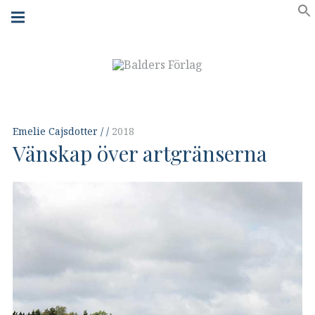
Skip
Main
navigation
to
Menu
content
Emelie Cajsdotter
2018
Vänskap över artgränserna