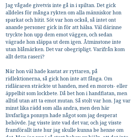
Jag vågade givetvis inte gå in i spiltan. Det gick
alldeles för många rykten om alla människor hon
sparkat och bitit. Söt var hon också, så intet ont
anande personer gick in för att hälsa. Väl därinne
tryckte hon upp dem emot väggen, och sedan
vägrade hon släppa ut dem igen. Åtminstone inte
utan blåmärken. Det var obegripligt. Varifrån kom
allt detta raseri?
När hon väl hade kastat av ryttaren, på
ridlektionerna, så gick hon inte att fånga. Om
ridläraren sträckte ut handen, med en morots- eller
äppelbit som lockbete. Då bet hon i handflatan, men
alltid utan att ta emot mutan. Så stolt var hon. Jag var
minst lika rädd som alla andra, men den här
livsfarliga ponnyn hade något som jag desperat
behövde. Jag visste inte vad det var, och jag visste
framförallt inte hur jag skulle kunna be henne om