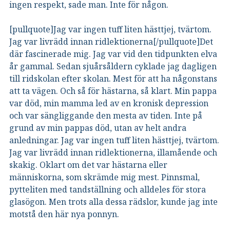
ingen respekt, sade man. Inte för någon.
[pullquote]Jag var ingen tuff liten hästtjej, tvärtom.
Jag var livrädd innan ridlektionerna[/pullquote]Det
där fascinerade mig. Jag var vid den tidpunkten elva
år gammal. Sedan sjuårsåldern cyklade jag dagligen
till ridskolan efter skolan. Mest för att ha någonstans
att ta vägen. Och så för hästarna, så klart. Min pappa
var död, min mamma led av en kronisk depression
och var sängliggande den mesta av tiden. Inte på
grund av min pappas död, utan av helt andra
anledningar. Jag var ingen tuff liten hästtjej, tvärtom.
Jag var livrädd innan ridlektionerna, illamående och
skakig. Oklart om det var hästarna eller
människorna, som skrämde mig mest. Pinnsmal,
pytteliten med tandställning och alldeles för stora
glasögon. Men trots alla dessa rädslor, kunde jag inte
motstå den här nya ponnyn.