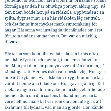
gentemot omvärlden. Men trots min bristande sociala
förmåga gav den här okuvliga ponnyn aldrig upp. På
den tiden bodde hon på en ridskola. Uppbunden i en
spilta, dygnet runt. Den här ridskolan låg centralt,
och det fanns inte mycket mark runtomkring för
hagar. Hästarna var instängda tio månader om året,
förutom under sommarbetet. Det var en märklig
tillvaro.
Hästarna som kom till den här platsen bröts oftast
ner, både fysiskt och mentalt, inom en relativt kort
tid. Men just den här ponnyn avvek ifrån normen, på
så många sätt. Hennes ilska var obeskrivlig. Hon gick
inte att bryta ner. Av ridskolans drygt femtio hästar,
var det henne alla talade om. Hon gav sig aldrig. Det
spelade ingen roll hur mycket man slog, eller hotade
henne. (Som om den sortens behandling av hästar
vore helt normal.) Det var som om hon inte gick att
skrämma till lydnad, vad man än gjorde. Hon kände