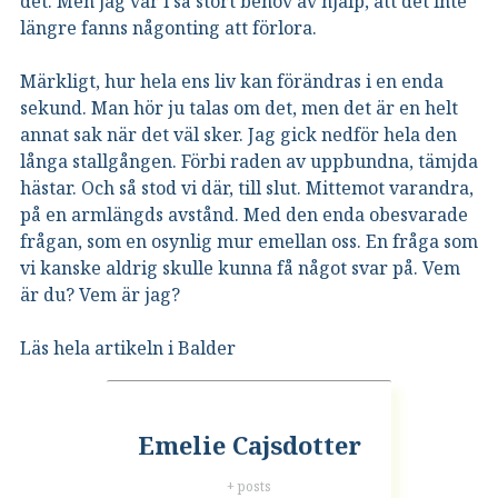
det. Men jag var i så stort behov av hjälp, att det inte
längre fanns någonting att förlora.
Märkligt, hur hela ens liv kan förändras i en enda
sekund. Man hör ju talas om det, men det är en helt
annat sak när det väl sker. Jag gick nedför hela den
långa stallgången. Förbi raden av uppbundna, tämjda
hästar. Och så stod vi där, till slut. Mittemot varandra,
på en armlängds avstånd. Med den enda obesvarade
frågan, som en osynlig mur emellan oss. En fråga som
vi kanske aldrig skulle kunna få något svar på. Vem
är du? Vem är jag?
Läs hela artikeln i Balder
Emelie Cajsdotter
+ posts