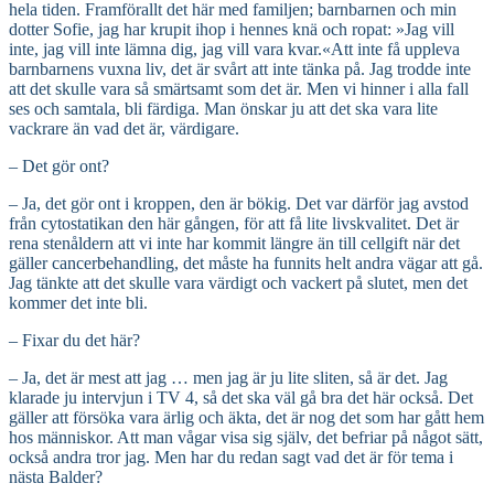
hela tiden. Framförallt det här med familjen; barnbarnen och min
dotter Sofie, jag har krupit ihop i hennes knä och ropat: »Jag vill
inte, jag vill inte lämna dig, jag vill vara kvar.«Att inte få uppleva
barnbarnens vuxna liv, det är svårt att inte tänka på. Jag trodde inte
att det skulle vara så smärtsamt som det är. Men vi hinner i alla fall
ses och samtala, bli färdiga. Man önskar ju att det ska vara lite
vackrare än vad det är, värdigare.
– Det gör ont?
– Ja, det gör ont i kroppen, den är bökig. Det var därför jag avstod
från cytostatikan den här gången, för att få lite livskvalitet. Det är
rena stenåldern att vi inte har kommit längre än till cellgift när det
gäller cancerbehandling, det måste ha funnits helt andra vägar att gå.
Jag tänkte att det skulle vara värdigt och vackert på slutet, men det
kommer det inte bli.
– Fixar du det här?
– Ja, det är mest att jag … men jag är ju lite sliten, så är det. Jag
klarade ju intervjun i TV 4, så det ska väl gå bra det här också. Det
gäller att försöka vara ärlig och äkta, det är nog det som har gått hem
hos människor. Att man vågar visa sig själv, det befriar på något sätt,
också andra tror jag. Men har du redan sagt vad det är för tema i
nästa Balder?