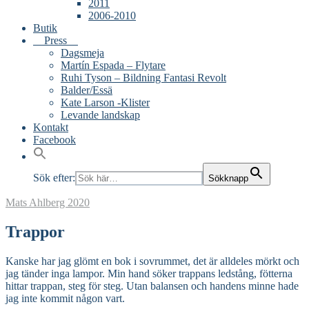
2011
2006-2010
Butik
Press
Dagsmeja
Martín Espada – Flytare
Ruhi Tyson – Bildning Fantasi Revolt
Balder/Essä
Kate Larson -Klister
Levande landskap
Kontakt
Facebook
Sök efter:
Sökknapp
Mats Ahlberg
2020
Trappor
Kanske har jag glömt en bok i sovrummet, det är alldeles mörkt och
jag tänder inga lampor. Min hand söker trappans ledstång, fötterna
hittar trappan, steg för steg. Utan balansen och handens minne hade
jag inte kommit någon vart.