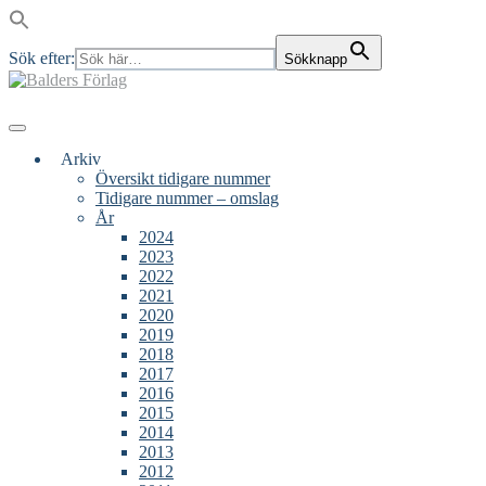
Sök efter:
Sökknapp
Skip
to
content
Main
Menu
navigation
Arkiv
Översikt tidigare nummer
Tidigare nummer – omslag
År
2024
2023
2022
2021
2020
2019
2018
2017
2016
2015
2014
2013
2012