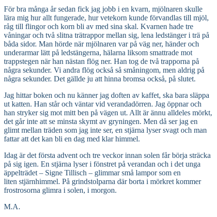
För bra många år sedan fick jag jobb i en kvarn, mjölnaren skulle
lära mig hur allt fungerade, hur vetekorn kunde förvandlas till mjöl,
råg till flingor och korn bli av med sina skal. Kvarnen hade tre
våningar och två slitna trätrappor mellan sig, lena ledstänger i trä på
båda sidor. Man hörde när mjölnaren var på väg ner, händer och
underarmar lätt på ledstängerna, hälarna liksom smattrade mot
trappstegen när han nästan flög ner. Han tog de två trapporna på
några sekunder. Vi andra flög också så småningom, men aldrig på
några sekunder. Det gällde ju att hinna bromsa också, på slutet.
Jag hittar boken och nu känner jag doften av kaffet, ska bara släppa
ut katten. Han står och väntar vid verandadörren. Jag öppnar och
han stryker sig mot mitt ben på vägen ut. Allt är ännu alldeles mörkt,
det går inte att se minsta skymt av gryningen. Men då ser jag en
glimt mellan träden som jag inte ser, en stjärna lyser svagt och man
fattar att det kan bli en dag med klar himmel.
Idag är det första advent och tre veckor innan solen får börja sträcka
på sig igen. En stjärna lyser i fönstret på verandan och i det unga
äppelträdet – Signe Tillisch – glimmar små lampor som en
liten stjärnhimmel. På grindstolparna där borta i mörkret kommer
frostrosorna glimra i solen, i morgon.
M.A.