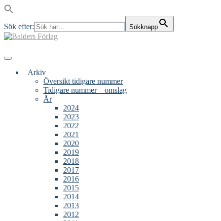
Sök efter:
Sökknapp
Skip
to
content
Main
Menu
navigation
Arkiv
Översikt tidigare nummer
Tidigare nummer – omslag
År
2024
2023
2022
2021
2020
2019
2018
2017
2016
2015
2014
2013
2012