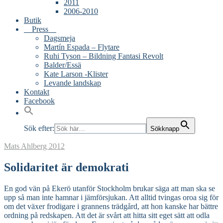
2011
2006-2010
Butik
Press
Dagsmeja
Martín Espada – Flytare
Ruhi Tyson – Bildning Fantasi Revolt
Balder/Essä
Kate Larson -Klister
Levande landskap
Kontakt
Facebook
Sök efter:
Sökknapp
Mats Ahlberg
2012
Solidaritet är demokrati
En god vän på Ekerö utanför Stockholm brukar säga att man ska se
upp så man inte hamnar i jämförsjukan. Att alltid tvingas oroa sig för
om det växer frodigare i grannens trädgård, att hon kanske har bättre
ordning på redskapen. Att det är svårt att hitta sitt eget sätt att odla