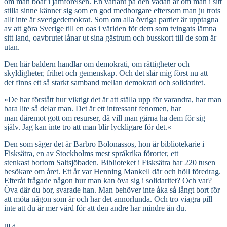
om man boar i jämförelsen. En variant på den vådan är om man i sitt
stilla sinne känner sig som en god medborgare eftersom man ju trots
allt inte är sverigedemokrat. Som om alla övriga partier är upptagna
av att göra Sverige till en oas i världen för dem som tvingats lämna
sitt land, oavbrutet lånar ut sina gästrum och busskort till de som är
utan.
Den här baldern handlar om demokrati, om rättigheter och
skyldigheter, frihet och gemenskap. Och det slår mig först nu att
det finns ett så starkt samband mellan demokrati och solidaritet.
»De har förstått hur viktigt det är att ställa upp för varandra, har man
bara lite så delar man. Det är ett intressant fenomen, har
man däremot gott om resurser, då vill man gärna ha dem för sig
själv. Jag kan inte tro att man blir lyckligare för det.«
Den som säger det är Barbro Bolonassos, hon är bibliotekarie i
Fisksätra, en av Stockholms mest språkrika förorter, ett
stenkast bortom Saltsjöbaden. Biblioteket i Fisksätra har 220 tusen
besökare om året. Ett år var Henning Mankell där och höll föredrag.
Efteråt frågade någon hur man kan öva sig i solidaritet? Och var?
Öva där du bor, svarade han. Man behöver inte åka så långt bort för
att möta någon som är och har det annorlunda. Och tro
viagra pill
inte att du är mer värd för att den andre har mindre än du.
m.a.