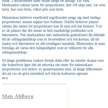
butik. I skyltfönstret sitter sedan länge ett anslag: Till Salu.
Marknaden saknar sinne för proportioner, den vill sälja mer, var som
helst, hur som helst, vilket pris som helst.
Människan behöver emellertid regelbundet omge sig med rimliga
proportioner, annars tappar hon fotfästet. Därför behöver platser
vårdas där sinnet för proportioner kan få rum och har hemort. Två
av de platser där det sinnet är helt oumbärligt jordbruket och
litteraturen. När marknadens mer industriella gränslöshet får tillträde
till de odlingslandskap som är livsmedlens och böckernas, då får
maten och litteraturen en allt ensidigare karaktär. Marknaden är utan
förmåga att värna den mångsidighet som är villkoren för alla
odlingslandskap.
Så länge politikerna varken förstår detta eller än mindre skapar rum
där kulturlivet äger rätt att utforska sitt sinne för människans
proportioner och behov av gemensamma rum, så länge tillkommer
det på oss att göra motstånd och hävda kulturens egenart.
m.a.
Mats Ahlberg