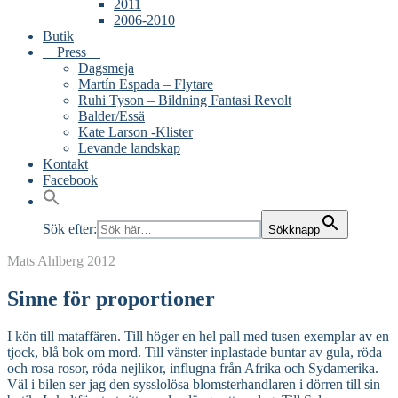
2011
2006-2010
Butik
Press
Dagsmeja
Martín Espada – Flytare
Ruhi Tyson – Bildning Fantasi Revolt
Balder/Essä
Kate Larson -Klister
Levande landskap
Kontakt
Facebook
Sök efter:
Sökknapp
Mats Ahlberg
2012
Sinne för proportioner
I kön till mataffären. Till höger en hel pall med tusen exemplar av en
tjock, blå bok om mord. Till vänster inplastade buntar av gula, röda
och rosa rosor, röda nejlikor, influgna från Afrika och Sydamerika.
Väl i bilen ser jag den sysslolösa blomsterhandlaren i dörren till sin