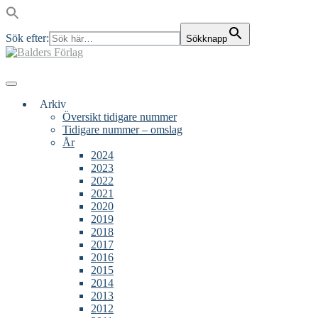
Sök efter:
Sökknapp
Skip
to
content
Main
Menu
navigation
Arkiv
Översikt tidigare nummer
Tidigare nummer – omslag
År
2024
2023
2022
2021
2020
2019
2018
2017
2016
2015
2014
2013
2012