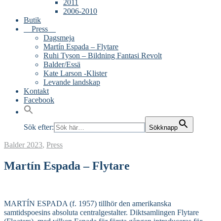
2011
2006-2010
Butik
Press
Dagsmeja
Martín Espada – Flytare
Ruhi Tyson – Bildning Fantasi Revolt
Balder/Essä
Kate Larson -Klister
Levande landskap
Kontakt
Facebook
Sök efter:
Sökknapp
Balder
2023
,
Press
Martín Espada – Flytare
MARTÍN ESPADA (f. 1957) tillhör den amerikanska
samtidspoesins absoluta centralgestalter. Diktsamlingen Flytare