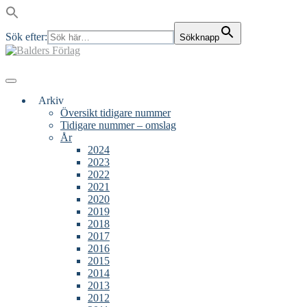
Sök efter:
Sökknapp
Skip
to
content
Main
Menu
navigation
Arkiv
Översikt tidigare nummer
Tidigare nummer – omslag
År
2024
2023
2022
2021
2020
2019
2018
2017
2016
2015
2014
2013
2012