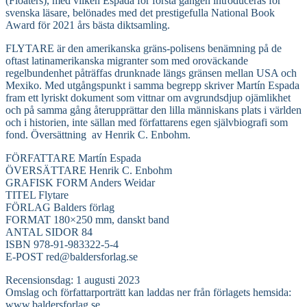
(Floaters), med vilken Espada för första gången introduceras för
svenska läsare, belönades med det prestigefulla National Book
Award för 2021 års bästa diktsamling.
FLYTARE är den amerikanska gräns-polisens benämning på de
oftast latinamerikanska migranter som med oroväckande
regelbundenhet påträffas drunknade längs gränsen mellan USA och
Mexiko. Med utgångspunkt i samma begrepp skriver Martín Espada
fram ett lyriskt dokument som vittnar om avgrundsdjup ojämlikhet
och på samma gång återupprättar den lilla människans plats i världen
och i historien, inte sällan med författarens egen självbiografi som
fond. Översättning av Henrik C. Enbohm.
FÖRFATTARE Martín Espada
ÖVERSÄTTARE Henrik C. Enbohm
GRAFISK FORM Anders Weidar
TITEL Flytare
FÖRLAG Balders förlag
FORMAT 180×250 mm, danskt band
ANTAL SIDOR 84
ISBN 978-91-983322-5-4
E-POST red@baldersforlag.se
Recensionsdag: 1 augusti 2023
Omslag och författarporträtt kan laddas ner från förlagets hemsida:
www.baldersforlag.se