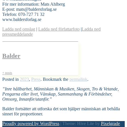
För mer information: Mats Ahlberg
E-post: mats@baldersforlag.se
Telefon: 070-727 71 32
www.baldersforlag.se
Ladda ned omslag
|
Ladda ned författarfoto
|
Ladda ned
pressmeddelande
Balder
+ posts
Posted in
2023
,
Press
. Bookmark the
permalink
.
”Inre hållbarhet, Människan & Musiken, Skogen, Tro & Vetande,
Pengarna eller livet, Vänskap, Sammanhang & Förbindelser,
Omsorg, Innanför/utanför.”
Balder fortsätter att utforska det som hjälper människan att behålla
sinnet för proportioner.
Proudly powered by WordPress
|
Theme: Hive Lite by
Pixelgrade
.