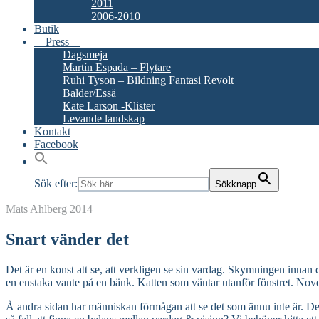
2011
2006-2010
Butik
Press
Dagsmeja
Martín Espada – Flytare
Ruhi Tyson – Bildning Fantasi Revolt
Balder/Essä
Kate Larson -Klister
Levande landskap
Kontakt
Facebook
Sök efter:
Sökknapp
Mats Ahlberg
2014
Snart vänder det
Det är en konst att se, att verkligen se sin vardag. Skymningen innan
en enstaka vante på en bänk. Katten som väntar utanför fönstret. Novem
Å andra sidan har människan förmågan att se det som ännu inte är. Den 