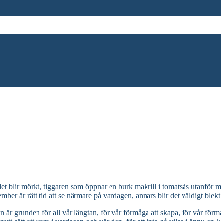
 det blir mörkt, tiggaren som öppnar en burk makrill i tomatsås utanfö
ber är rätt tid att se närmare på vardagen, annars blir det väldigt blek
är grunden för all vår längtan, för vår förmåga att skapa, för vår förm