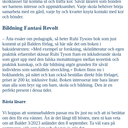
skolklasser får komma ut och träffa kor. Såväl läraren som bonden
ser barnens intresse och uppmärksamhet. Varje skola behöver börja
samarbeta med en gård, varje by och kvarter knyta kontakt med kor
och bönder.
Bildning Fantasi Revolt
– Åtta essäer om pedagogik, så heter Ruhi Tysons bok som just
kommit ut på Balders förlag, så här står det om boken i
baksidestexten: »Med exempel ur forskning, skönlitteratur och egen
praktisk erfarenhet skissar Ruhi Tyson fram en inkluderande skola
som gjort upp med den falska motsättningen mellan teoretisk och
praktisk kunskap, och där bildning utgör grunden för såväl
individens som samhällets utveckling.« Boken finns nu i
bokhandeln, på nätet och kan också beställas direkt från förlaget,
priset är 200 kr, inklusive frakt. Boken intresserar inte bara lärare
utan alla som bryr sig om barn, skola och bildning. Den är en
perfekt present i dessa tider.
Bästa läsare
Vi hoppas att sommarbaldern passar era liv just nu och att ni berättar
om den för era vänner. Än är det långt till hösten, men ni kan veta
om att Balder 3/2023 anländer den 8 september. Ta väl vara på