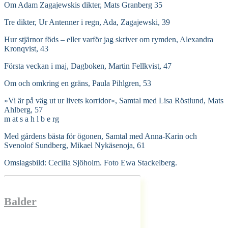
Om Adam Zagajewskis dikter, Mats Granberg 35
Tre dikter, Ur Antenner i regn, Ada, Zagajewski, 39
Hur stjärnor föds – eller varför jag skriver om rymden, Alexandra
Kronqvist, 43
Första veckan i maj, Dagboken, Martin Fellkvist, 47
Om och omkring en gräns, Paula Pihlgren, 53
»Vi är på väg ut ur livets korridor«, Samtal med Lisa Röstlund, Mats
Ahlberg, 57
m at s a h l b e rg
Med gårdens bästa för ögonen, Samtal med Anna-Karin och
Svenolof Sundberg, Mikael Nykäsenoja, 61
Omslagsbild: Cecilia Sjöholm. Foto Ewa Stackelberg.
Balder