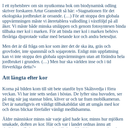
I ett nyhetsbrev om sin nyutkomna bok om biodynamisk odling
skriver forskaren Artur Granstedt så här: »Stagnationen för det
ekologiska jordbruket är oroande. (…) För att stoppa den globala
uppvärmningen måste vi återetablera vallodling i växtföljd på all
åker. Vi måste både minska utsläppen och genom fotosyntesen binda
tillbaka mer kol i marken. För att binda mer kol i marken behövs
fleråriga djuprotade vallar med betande kor och andra betesdjur.
Men det är då fråga om kor som äter det de ska äta, gräs och
grovfoder, inte spannmål och sojaprotein. Enligt min uppfattning
kan vi inte stoppa den globala uppvärmningen utan att förändra hela
jordbruket i grunden. (…) Men hur ska världen inse och i tid
förverkliga detta?«
Att längta efter kor
Korna på bilden kom till sitt bete utanför byn Skålsvedja i förra
veckan. Vi har inte setts sedan i höstas. De lyfter sina huvuden, ser
på mig när jag stannar bilen, kliver ur och tar fram mobilkameran.
Det är naturligtvis ett väldigt tillbakabildat sätt att umgås med kor
och deras blickar förefaller vänligt medlidsamma.
Äldre människor minns när varje gård hade kor, minns hur mjölken
smakade, doften av kor. Här och var i landet ordnas ännu att