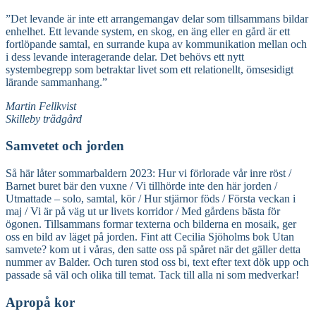
”Det levande är inte ett arrangemangav delar som tillsammans bildar
enhelhet. Ett levande system, en skog, en äng eller en gård är ett
fortlöpande samtal, en surrande kupa av kommunikation mellan och
i dess levande interagerande delar. Det behövs ett nytt
systembegrepp som betraktar livet som ett relationellt, ömsesidigt
lärande sammanhang.”
Martin Fellkvist
Skilleby trädgård
Samvetet och jorden
Så här låter sommarbaldern 2023: Hur vi förlorade vår inre röst /
Barnet buret bär den vuxne / Vi tillhörde inte den här jorden /
Utmattade – solo, samtal, kör / Hur stjärnor föds / Första veckan i
maj / Vi är på väg ut ur livets korridor / Med gårdens bästa för
ögonen. Tillsammans formar texterna och bilderna en mosaik, ger
oss en bild av läget på jorden. Fint att Cecilia Sjöholms bok Utan
samvete? kom ut i våras, den satte oss på spåret när det gäller detta
nummer av Balder. Och turen stod oss bi, text efter text dök upp och
passade så väl och olika till temat. Tack till alla ni som medverkar!
Apropå kor