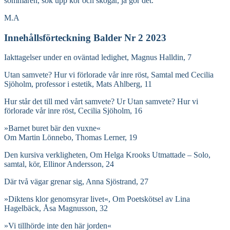
sommaren, sök upp kor och skogar, ja gör det.
M.A
Innehållsförteckning Balder Nr 2 2023
Iakttagelser under en oväntad ledighet, Magnus Halldin, 7
Utan samvete? Hur vi förlorade vår inre röst, Samtal med Cecilia
Sjöholm, professor i estetik, Mats Ahlberg, 11
Hur står det till med vårt samvete? Ur Utan samvete? Hur vi
förlorade vår inre röst, Cecilia Sjöholm, 16
»Barnet buret bär den vuxne«
Om Martin Lönnebo, Thomas Lerner, 19
Den kursiva verkligheten, Om Helga Krooks Utmattade – Solo,
samtal, kör, Ellinor Andersson, 24
Där två vägar grenar sig, Anna Sjöstrand, 27
»Diktens klor genomsyrar livet«, Om Poetskötsel av Lina
Hagelbäck, Åsa Magnusson, 32
»Vi tillhörde inte den här jorden«