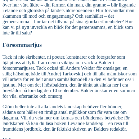
över hur våra äldre – din farmor, din man, din granne – blir liggande
i elände och glömska på landets äldreboenden? Hur förvandlar man
skammen till mod och engagemang? Och samhället – det
gemensamma – hur tar det tillvara på sina gjorda erfarenheter? Hur
kan vi på nytt utveckla en blick för det gemensamma, en blick som
inte är till salu?
Försommarljus
Tack ni nio skribenter, ni poeter, konstnärer och fotografer som
hjälpt oss att lyfta fram denna viktiga och vackra Balder i
försommarljuset. Tack också till Anders Weidar för omslaget, en
stilig hälsning både till Andrej Tarkovskij och till alla människor som
vill arbeta för en helt annan samhällsmodell än den vi befinner oss i
just nu. Mer om det i höstbaldern, den är tänkt att slinka ner i era
brevlådor på torsdag den 10 september. Balder önskar er en sommar
för vila, eftertanke och omsorg.
Glöm heller inte att alla landets landskap behöver fler bönder,
sådana som håller ett rimligt antal mjölkkor som får vara ute om
dagarna. Vill du veta mer om kornas och böndernas betydelse för
landskapen så kan du läsa boken Levande landskap – en resa till
framtidens jordbruk, den är faktiskt skriven av Balders redaktör.