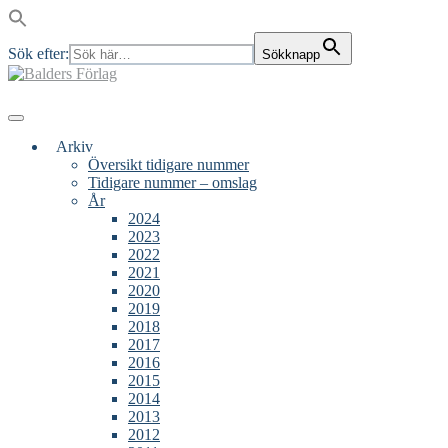
Sök efter:
Sökknapp
Skip
to
content
Main
Menu
navigation
Arkiv
Översikt tidigare nummer
Tidigare nummer – omslag
År
2024
2023
2022
2021
2020
2019
2018
2017
2016
2015
2014
2013
2012