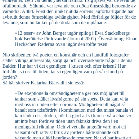
erfarenhet. Den var deras yttersta framtid. I sig själva var de levande
ofullbordade. Sålunda var levande och döda ömsesidigt beroende av
varandra. Alltid. Först den unikt nutida sortens jagförhärligande har
avbrutit denna ömsesidiga avhängighet. Med förfärliga följder för de
levande, som nu tänker på de döda som de utplånade.
»12 teser« av John Berger utgör epilog i Ewa Stackelbergs
bok Berättelse för levande (Journal 2001). Översättning: Einar
Heckscher. Raderna ovan utgör den tolfte tesen.
Nio skribenter, två poeter, en konstnär och en handfull fotografer
ställer viktiga,intressanta, sorgliga och överraskande frågor i denna
Balder. Hur har vi det egentligen, i krisen och efter krisen? Hur
förhåller vi oss till tiden, tar vi egentligen vara på vår stund på
jorden?
Så här skriver Katarina Bjärvall i sin essä:
»De exeptionella omständigheterna ger oss möjlighet till
tankar som ställer livsfrågorna på sin spets. Detta kan vi ta
med oss in i tiden efter coronan. Möjligheten till något så
banalt som tidsfördriv i kombination med det minst banala vi
kan tänka oss, döden, bör ha gjort att vi kan se våra chanser
att inte bara fördriva tiden utan faktiskt driva den i en
meningsfull riktning. Och vi vet alla ungefär vart: mot ett
varsamt och rättvist bruk av jordens både sinande och
växande men alltid begränsade resurser. När vi har insett att