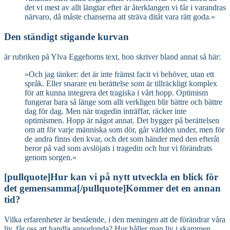
det vi mest av allt längtar efter är återklangen vi får i varandras
närvaro, då måste chanserna att sträva ditåt vara rätt goda.«
Den ständigt stigande kurvan
är rubriken på Ylva Eggehorns text, hon skriver bland annat så här:
»Och jag tänker: det är inte främst facit vi behöver, utan ett
språk. Eller snarare en berättelse som är tillräckligt komplex
för att kunna integrera det tragiska i vårt hopp. Optimism
fungerar bara så länge som allt verkligen blir bättre och bättre
dag för dag. Men när tragedin inträffar, räcker inte
optimismen. Hopp är något annat. Det bygger på berättelsen
om att för varje människa som dör, går världen under, men för
de andra finns den kvar, och det som händer med den efteråt
beror på vad som avslöjats i tragedin och hur vi förändrats
genom sorgen.«
[pullquote]Hur kan vi på nytt utveckla en blick för
det gemensamma[/pullquote]Kommer det en annan
tid?
Vilka erfarenheter är bestående, i den meningen att de förändrar våra
liv, får oss att handla annorlunda? Hur håller man liv i skammen