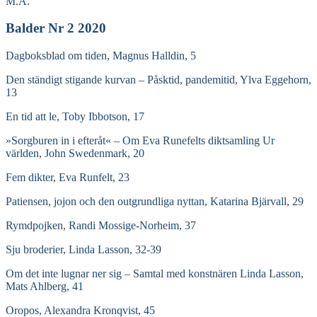
M.A.
Balder Nr 2 2020
Dagboksblad om tiden, Magnus Halldin, 5
Den ständigt stigande kurvan – Påsktid, pandemitid, Ylva Eggehorn,
13
En tid att le, Toby Ibbotson, 17
»Sorgburen in i efteråt« – Om Eva Runefelts diktsamling Ur
världen, John Swedenmark, 20
Fem dikter, Eva Runfelt, 23
Patiensen, jojon och den outgrundliga nyttan, Katarina Bjärvall, 29
Rymdpojken, Randi Mossige-Norheim, 37
Sju broderier, Linda Lasson, 32-39
Om det inte lugnar ner sig – Samtal med konstnären Linda Lasson,
Mats Ahlberg, 41
Oropos, Alexandra Kronqvist, 45