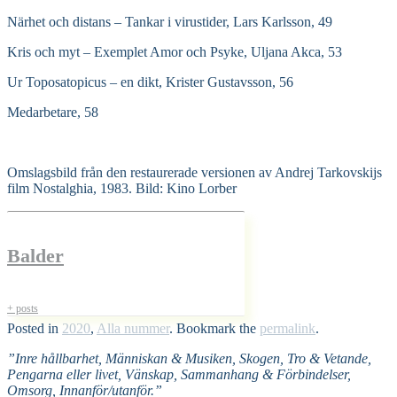
Närhet och distans – Tankar i virustider, Lars Karlsson, 49
Kris och myt – Exemplet Amor och Psyke, Uljana Akca, 53
Ur Toposatopicus – en dikt, Krister Gustavsson, 56
Medarbetare, 58
Omslagsbild från den restaurerade versionen av Andrej Tarkovskijs
film Nostalghia, 1983. Bild: Kino Lorber
Balder
+ posts
Posted in
2020
,
Alla nummer
. Bookmark the
permalink
.
”Inre hållbarhet, Människan & Musiken, Skogen, Tro & Vetande,
Pengarna eller livet, Vänskap, Sammanhang & Förbindelser,
Omsorg, Innanför/utanför.”