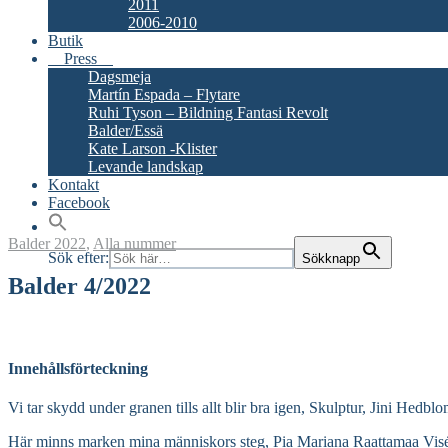
2011
2006-2010
Butik
Press
Dagsmeja
Martín Espada – Flytare
Ruhi Tyson – Bildning Fantasi Revolt
Balder/Essä
Kate Larson -Klister
Levande landskap
Kontakt
Facebook
Balder
2022
,
Alla nummer
Sök efter:
Sökknapp
Balder 4/2022
Innehållsförteckning
Vi tar skydd under granen tills allt blir bra igen, Skulptur, Jini Hedblo
Här minns marken mina människors steg, Pia Mariana Raattamaa Visé