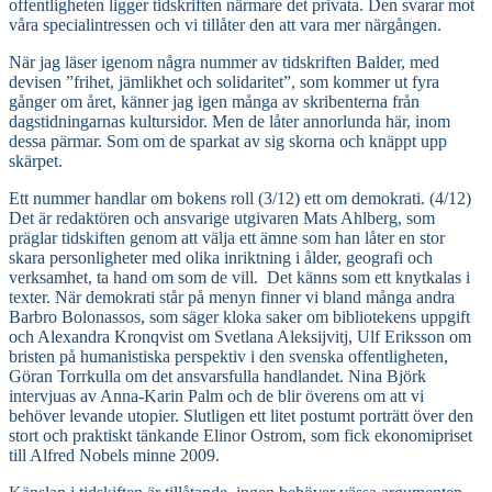
offentligheten ligger tidskriften närmare det privata. Den svarar mot
våra specialintressen och vi tillåter den att vara mer närgången.
När jag läser igenom några nummer av tidskriften Balder, med
devisen ”frihet, jämlikhet och solidaritet”, som kommer ut fyra
gånger om året, känner jag igen många av skribenterna från
dagstidningarnas kultursidor. Men de låter annorlunda här, inom
dessa pärmar. Som om de sparkat av sig skorna och knäppt upp
skärpet.
Ett nummer handlar om bokens roll (3/12) ett om demokrati. (4/12)
Det är redaktören och ansvarige utgivaren Mats Ahlberg, som
präglar tidskiften genom att välja ett ämne som han låter en stor
skara personligheter med olika inriktning i ålder, geografi och
verksamhet, ta hand om som de vill. Det känns som ett knytkalas i
texter. När demokrati står på menyn finner vi bland många andra
Barbro Bolonassos, som säger kloka saker om bibliotekens uppgift
och Alexandra Kronqvist om Svetlana Aleksijvitj, Ulf Eriksson om
bristen på humanistiska perspektiv i den svenska offentligheten,
Göran Torrkulla om det ansvarsfulla handlandet. Nina Björk
intervjuas av Anna-Karin Palm och de blir överens om att vi
behöver levande utopier. Slutligen ett litet postumt porträtt över den
stort och praktiskt tänkande Elinor Ostrom, som fick ekonomipriset
till Alfred Nobels minne 2009.