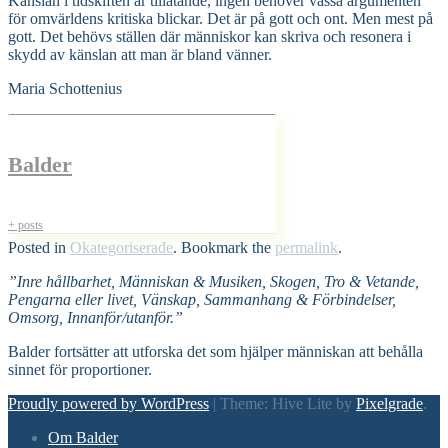
Känslan i tidskiften är tillåtande, ingen behöver vässa argumenten
för omvärldens kritiska blickar. Det är på gott och ont. Men mest på
gott. Det behövs ställen där människor kan skriva och resonera i
skydd av känslan att man är bland vänner.
Maria Schottenius
Balder
+ posts
Posted in
Okategoriserade
. Bookmark the
permalink
.
”Inre hållbarhet, Människan & Musiken, Skogen, Tro & Vetande,
Pengarna eller livet, Vänskap, Sammanhang & Förbindelser,
Omsorg, Innanför/utanför.”
Balder fortsätter att utforska det som hjälper människan att behålla
sinnet för proportioner.
Proudly powered by WordPress
|
Theme: Hive Lite by
Pixelgrade
.
Footer
Om Balder