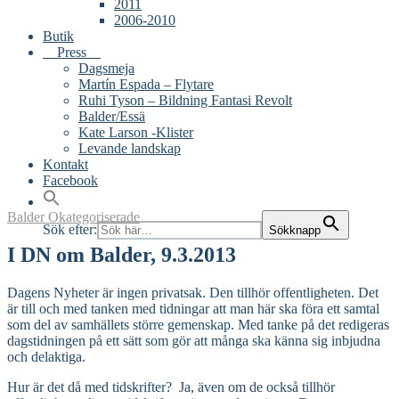
2011
2006-2010
Butik
Press
Dagsmeja
Martín Espada – Flytare
Ruhi Tyson – Bildning Fantasi Revolt
Balder/Essä
Kate Larson -Klister
Levande landskap
Kontakt
Facebook
Balder
Okategoriserade
Sök efter:
Sökknapp
I
DN
om Balder, 9.3.2013
Dagens Nyheter är ingen privatsak. Den tillhör offentligheten. Det
är till och med tanken med tidningar att man här ska föra ett samtal
som del av samhällets större gemenskap. Med tanke på det redigeras
dagstidningen på ett sätt som gör att många ska känna sig inbjudna
och delaktiga.
Hur är det då med tidskrifter? Ja, även om de också tillhör