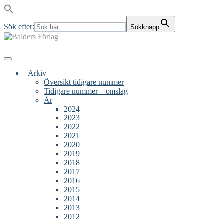
Sök efter:
Sökknapp
Skip
to
content
Main
Menu
navigation
Arkiv
Översikt tidigare nummer
Tidigare nummer – omslag
År
2024
2023
2022
2021
2020
2019
2018
2017
2016
2015
2014
2013
2012