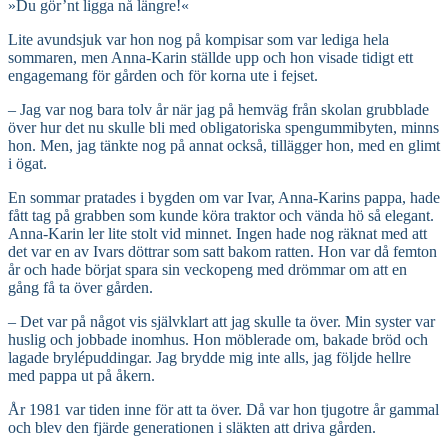
»Du gör’nt ligga nå längre!«
Lite avundsjuk var hon nog på kompisar som var lediga hela
sommaren, men Anna-Karin ställde upp och hon visade tidigt ett
engagemang för gården och för korna ute i fejset.
– Jag var nog bara tolv år när jag på hemväg från skolan grubblade
över hur det nu skulle bli med obligatoriska spengummibyten, minns
hon. Men, jag tänkte nog på annat också, tillägger hon, med en glimt
i ögat.
En sommar pratades i bygden om var Ivar, Anna-Karins pappa, hade
fått tag på grabben som kunde köra traktor och vända hö så elegant.
Anna-Karin ler lite stolt vid minnet. Ingen hade nog räknat med att
det var en av Ivars döttrar som satt bakom ratten. Hon var då femton
år och hade börjat spara sin veckopeng med drömmar om att en
gång få ta över gården.
– Det var på något vis självklart att jag skulle ta över. Min syster var
huslig och jobbade inomhus. Hon möblerade om, bakade bröd och
lagade brylépuddingar. Jag brydde mig inte alls, jag följde hellre
med pappa ut på åkern.
År 1981 var tiden inne för att ta över. Då var hon tjugotre år gammal
och blev den fjärde generationen i släkten att driva gården.