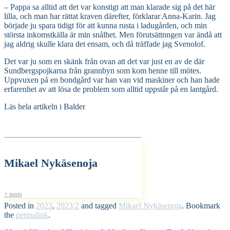
– Pappa sa alltid att det var konstigt att man klarade sig på det här
lilla, och man har rättat kraven därefter, förklarar Anna-Karin. Jag
började ju spara tidigt för att kunna rusta i ladugården, och min
största inkomstkälla är min snålhet. Men förutsättnngen var ändå att
jag aldrig skulle klara det ensam, och då träffade jag Svenolof.
Det var ju som en skänk från ovan att det var just en av de där
Sundbergspojkarna från grannbyn som kom henne till mötes.
Uppvuxen på en bondgård var han van vid maskiner och han hade
erfarenhet av att lösa de problem som alltid uppstår på en lantgård.
Läs hela artikeln i Balder
Mikael Nykäsenoja
+ posts
Posted in
2023
,
2023:2
and tagged
Mikael Nykäsenoja
. Bookmark
the
permalink
.