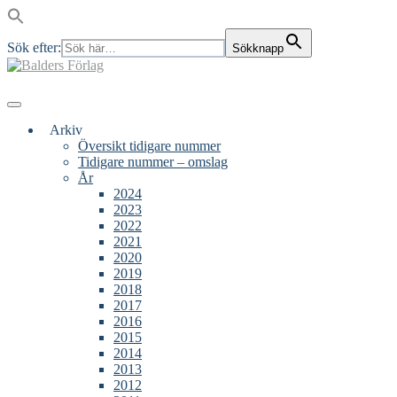
Sök efter:
Sökknapp
Skip
to
content
Main
Menu
navigation
Arkiv
Översikt tidigare nummer
Tidigare nummer – omslag
År
2024
2023
2022
2021
2020
2019
2018
2017
2016
2015
2014
2013
2012