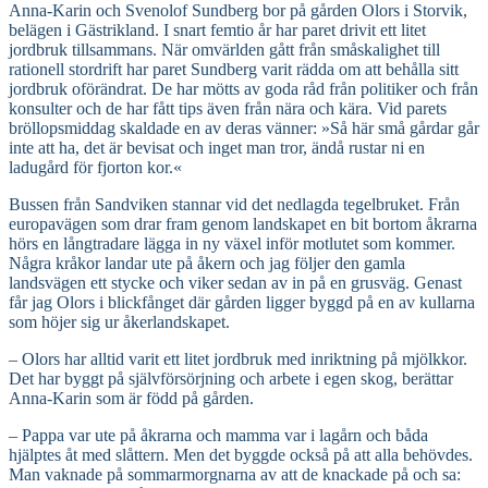
Anna-Karin och Svenolof Sundberg bor på gården Olors i Storvik,
belägen i Gästrikland. I snart femtio år har paret drivit ett litet
jordbruk tillsammans. När omvärlden gått från småskalighet till
rationell stordrift har paret Sundberg varit rädda om att behålla sitt
jordbruk oförändrat. De har mötts av goda råd från politiker och från
konsulter och de har fått tips även från nära och kära. Vid parets
bröllopsmiddag skaldade en av deras vänner: »Så här små gårdar går
inte att ha, det är bevisat och inget man tror, ändå rustar ni en
ladugård för fjorton kor.«
Bussen från Sandviken stannar vid det nedlagda tegelbruket. Från
europavägen som drar fram genom landskapet en bit bortom åkrarna
hörs en långtradare lägga in ny växel inför motlutet som kommer.
Några kråkor landar ute på åkern och jag följer den gamla
landsvägen ett stycke och viker sedan av in på en grusväg. Genast
får jag Olors i blickfånget där gården ligger byggd på en av kullarna
som höjer sig ur åkerlandskapet.
– Olors har alltid varit ett litet jordbruk med inriktning på mjölkkor.
Det har byggt på självförsörjning och arbete i egen skog, berättar
Anna-Karin som är född på gården.
– Pappa var ute på åkrarna och mamma var i lagårn och båda
hjälptes åt med slåttern. Men det byggde också på att alla behövdes.
Man vaknade på sommarmorgnarna av att de knackade på och sa: