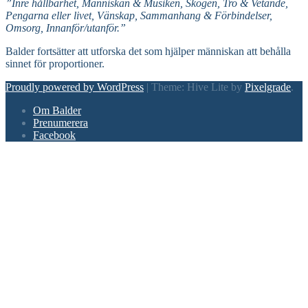
”Inre hållbarhet, Människan & Musiken, Skogen, Tro & Vetande,
Pengarna eller livet, Vänskap, Sammanhang & Förbindelser,
Omsorg, Innanför/utanför.”
Balder fortsätter att utforska det som hjälper människan att behålla
sinnet för proportioner.
Proudly powered by WordPress
|
Theme: Hive Lite by
Pixelgrade
.
Footer
Om Balder
navigation
Prenumerera
Facebook