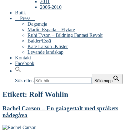
2011
2006-2010
Butik
Press
Dagsmeja
Martín Espada – Flytare
Ruhi Tyson – Bildning Fantasi Revolt
Balder/Essä
Kate Larson -Klister
Levande landskap
Kontakt
Facebook
Sök efter:
Sökknapp
Etikett:
Rolf Wohlin
Rachel Carson – En gaiagestalt med språkets
nådegåva
Read More