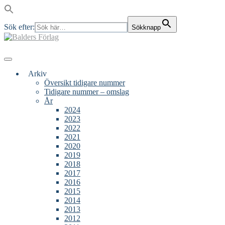
Sök efter:
Sökknapp
Skip
to
content
Main
Menu
navigation
Arkiv
Översikt tidigare nummer
Tidigare nummer – omslag
År
2024
2023
2022
2021
2020
2019
2018
2017
2016
2015
2014
2013
2012