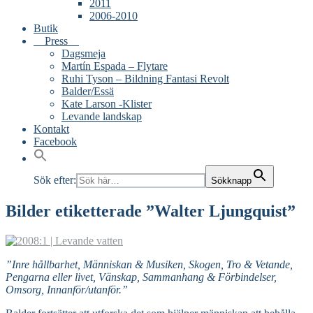
2011
2006-2010
Butik
Press
Dagsmeja
Martín Espada – Flytare
Ruhi Tyson – Bildning Fantasi Revolt
Balder/Essä
Kate Larson -Klister
Levande landskap
Kontakt
Facebook
Sök efter:
Sökknapp
Bilder etiketterade ”Walter Ljungquist”
”Inre hållbarhet, Människan & Musiken, Skogen, Tro & Vetande,
Pengarna eller livet, Vänskap, Sammanhang & Förbindelser,
Omsorg, Innanför/utanför.”