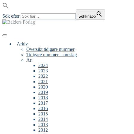
Sök efter:
Sökknapp
Skip
to
content
Main
Menu
navigation
Arkiv
Översikt tidigare nummer
Tidigare nummer – omslag
År
2024
2023
2022
2021
2020
2019
2018
2017
2016
2015
2014
2013
2012