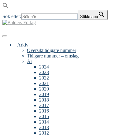
Sök efter:
Sökknapp
Skip
to
content
Main
Menu
navigation
Arkiv
Översikt tidigare nummer
Tidigare nummer – omslag
År
2024
2023
2022
2021
2020
2019
2018
2017
2016
2015
2014
2013
2012