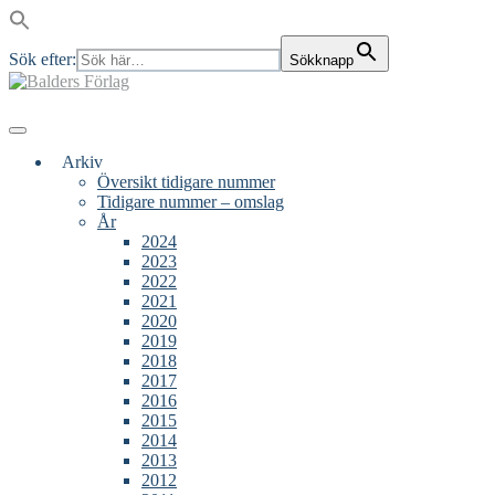
Sök efter:
Sökknapp
Skip
to
content
Main
Menu
navigation
Arkiv
Översikt tidigare nummer
Tidigare nummer – omslag
År
2024
2023
2022
2021
2020
2019
2018
2017
2016
2015
2014
2013
2012