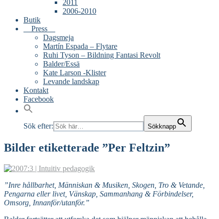
2011
2006-2010
Butik
Press
Dagsmeja
Martín Espada – Flytare
Ruhi Tyson – Bildning Fantasi Revolt
Balder/Essä
Kate Larson -Klister
Levande landskap
Kontakt
Facebook
Sök efter:
Sökknapp
Bilder etiketterade ”Per Feltzin”
”Inre hållbarhet, Människan & Musiken, Skogen, Tro & Vetande,
Pengarna eller livet, Vänskap, Sammanhang & Förbindelser,
Omsorg, Innanför/utanför.”