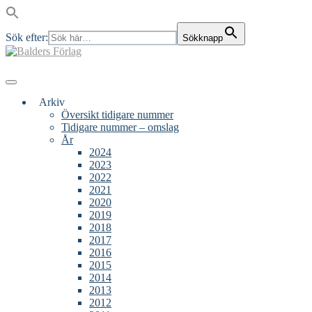
Sök efter:
Sökknapp
Skip
to
content
Main
Menu
navigation
Arkiv
Översikt tidigare nummer
Tidigare nummer – omslag
År
2024
2023
2022
2021
2020
2019
2018
2017
2016
2015
2014
2013
2012