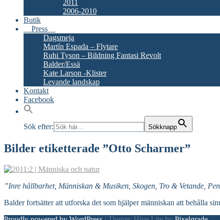
2011
2006-2010
Butik
Press
Dagsmeja
Martín Espada – Flytare
Ruhi Tyson – Bildning Fantasi Revolt
Balder/Essä
Kate Larson -Klister
Levande landskap
Kontakt
Facebook
Sök efter:
Sökknapp
Bilder etiketterade ”Otto Scharmer”
”Inre hållbarhet, Människan & Musiken, Skogen, Tro & Vetande, Pen
Balder fortsätter att utforska det som hjälper människan att behålla sin
Proudly powered by WordPress
|
Theme: Hive Lite by
Pixelgrade
.