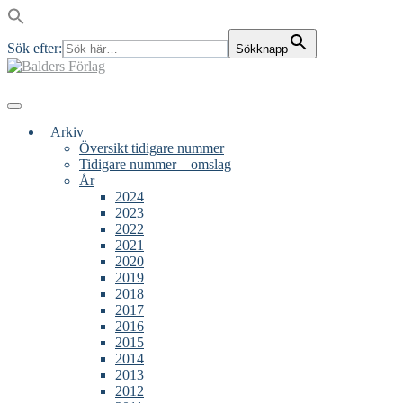
Sök efter:
Sökknapp
Skip
to
content
Main
Menu
navigation
Arkiv
Översikt tidigare nummer
Tidigare nummer – omslag
År
2024
2023
2022
2021
2020
2019
2018
2017
2016
2015
2014
2013
2012