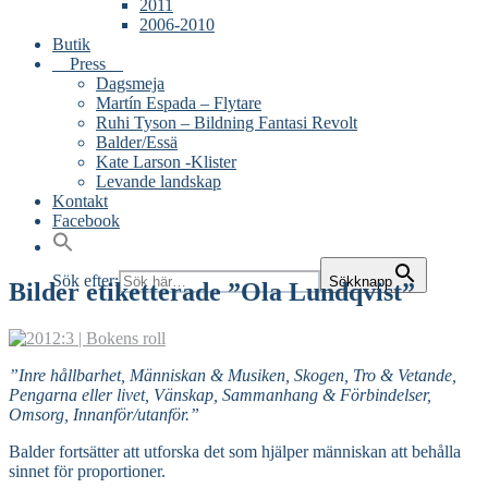
2011
2006-2010
Butik
Press
Dagsmeja
Martín Espada – Flytare
Ruhi Tyson – Bildning Fantasi Revolt
Balder/Essä
Kate Larson -Klister
Levande landskap
Kontakt
Facebook
Sök efter:
Sökknapp
Bilder etiketterade ”Ola Lundqvist”
”Inre hållbarhet, Människan & Musiken, Skogen, Tro & Vetande,
Pengarna eller livet, Vänskap, Sammanhang & Förbindelser,
Omsorg, Innanför/utanför.”
Balder fortsätter att utforska det som hjälper människan att behålla
sinnet för proportioner.