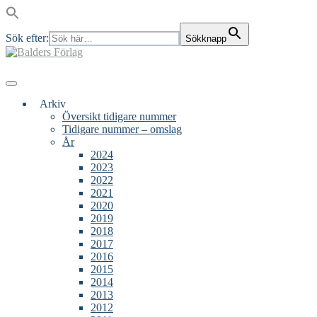
Sök efter:
Sökknapp
Skip
to
content
Main
Menu
navigation
Arkiv
Översikt tidigare nummer
Tidigare nummer – omslag
År
2024
2023
2022
2021
2020
2019
2018
2017
2016
2015
2014
2013
2012