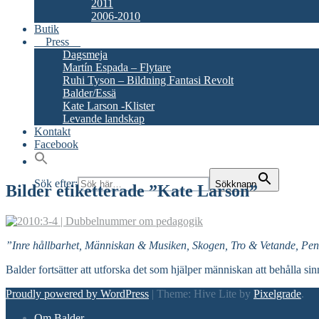
2011
2006-2010
Butik
Press
Dagsmeja
Martín Espada – Flytare
Ruhi Tyson – Bildning Fantasi Revolt
Balder/Essä
Kate Larson -Klister
Levande landskap
Kontakt
Facebook
Sök efter:
Sökknapp
Bilder etiketterade ”Kate Larson”
”Inre hållbarhet, Människan & Musiken, Skogen, Tro & Vetande, Pen
Balder fortsätter att utforska det som hjälper människan att behålla sin
Proudly powered by WordPress
|
Theme: Hive Lite by
Pixelgrade
.
Footer
Om Balder