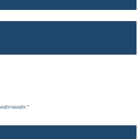
nför/utanför.”