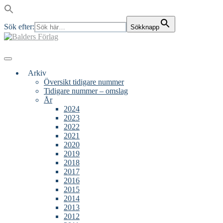
Sök efter:
Sökknapp
Skip
to
content
Main
Menu
navigation
Arkiv
Översikt tidigare nummer
Tidigare nummer – omslag
År
2024
2023
2022
2021
2020
2019
2018
2017
2016
2015
2014
2013
2012