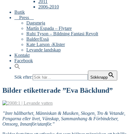
2011
2006-2010
Butik
Press
Dagsmeja
Martín Espada – Flytare
Ruhi Tyson – Bildning Fantasi Revolt
Balder/Essä
Kate Larson -Klister
Levande landskap
Kontakt
Facebook
Sök efter:
Sökknapp
Bilder etiketterade ”Eva Bäcklund”
”Inre hållbarhet, Människan & Musiken, Skogen, Tro & Vetande,
Pengarna eller livet, Vänskap, Sammanhang & Förbindelser,
Omsorg, Innanför/utanför.”