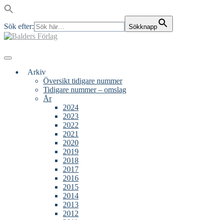
Sök efter:
Sökknapp
Skip
to
content
Main
Menu
navigation
Arkiv
Översikt tidigare nummer
Tidigare nummer – omslag
År
2024
2023
2022
2021
2020
2019
2018
2017
2016
2015
2014
2013
2012