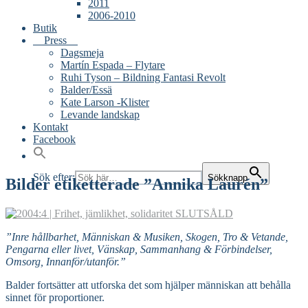
2011
2006-2010
Butik
Press
Dagsmeja
Martín Espada – Flytare
Ruhi Tyson – Bildning Fantasi Revolt
Balder/Essä
Kate Larson -Klister
Levande landskap
Kontakt
Facebook
Sök efter:
Sökknapp
Bilder etiketterade ”Annika Laurén”
”Inre hållbarhet, Människan & Musiken, Skogen, Tro & Vetande,
Pengarna eller livet, Vänskap, Sammanhang & Förbindelser,
Omsorg, Innanför/utanför.”
Balder fortsätter att utforska det som hjälper människan att behålla
sinnet för proportioner.