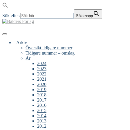
Sök efter:
Sökknapp
Skip
to
content
Main
Menu
navigation
Arkiv
Översikt tidigare nummer
Tidigare nummer – omslag
År
2024
2023
2022
2021
2020
2019
2018
2017
2016
2015
2014
2013
2012