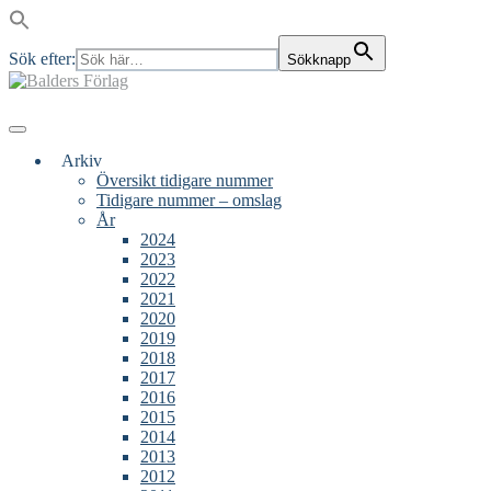
Sök efter:
Sökknapp
Skip
to
content
Main
Menu
navigation
Arkiv
Översikt tidigare nummer
Tidigare nummer – omslag
År
2024
2023
2022
2021
2020
2019
2018
2017
2016
2015
2014
2013
2012