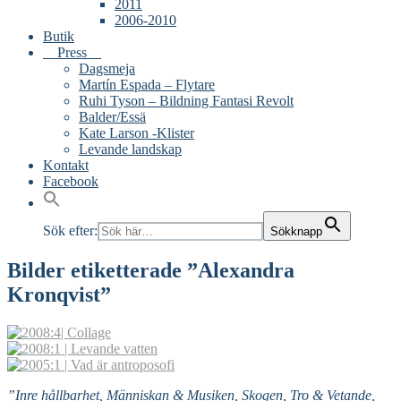
2011
2006-2010
Butik
Press
Dagsmeja
Martín Espada – Flytare
Ruhi Tyson – Bildning Fantasi Revolt
Balder/Essä
Kate Larson -Klister
Levande landskap
Kontakt
Facebook
Sök efter:
Sökknapp
Bilder etiketterade ”Alexandra
Kronqvist”
”Inre hållbarhet, Människan & Musiken, Skogen, Tro & Vetande,