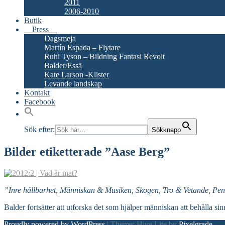
2011
2006-2010
Butik
Press
Dagsmeja
Martín Espada – Flytare
Ruhi Tyson – Bildning Fantasi Revolt
Balder/Essä
Kate Larson -Klister
Levande landskap
Kontakt
Facebook
Sök efter:
Sökknapp
Bilder etiketterade ”Aase Berg”
”Inre hållbarhet, Människan & Musiken, Skogen, Tro & Vetande, Pen
Balder fortsätter att utforska det som hjälper människan att behålla sin
Proudly powered by WordPress
|
Theme: Hive Lite by
Pixelgrade
.