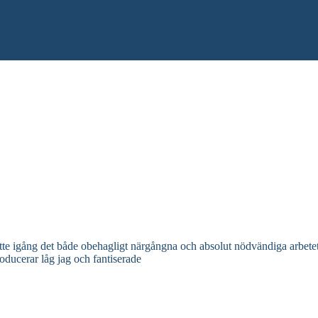
tte igång det både obehagligt närgångna och absolut nödvändiga arbetet m
ducerar låg jag och fantiserade