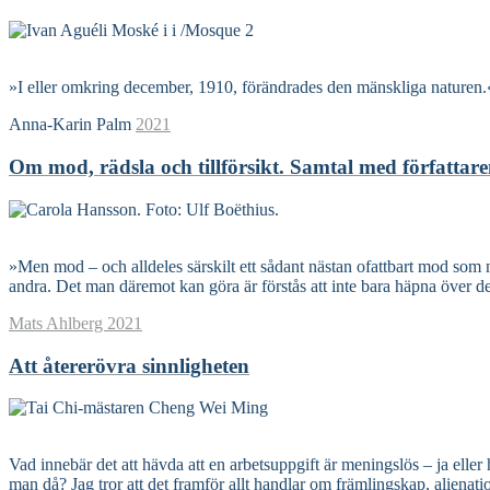
Read More
»I eller omkring december, 1910, förändrades den mänskliga naturen.« 
Anna-Karin Palm
2021
Om mod, rädsla och tillförsikt. Samtal med författa
Read More
»Men mod – och alldeles särskilt ett sådant nästan ofattbart mod som m
andra. Det man däremot kan göra är förstås att inte bara häpna över de
Mats Ahlberg
2021
Att återerövra sinnligheten
Read More
Vad innebär det att hävda att en arbetsuppgift är meningslös – ja eller
man då? Jag tror att det framför allt handlar om främlingskap, aliena