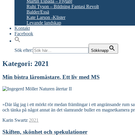
Martín Espada – Flytare
Ruhi Tyson – Bildning Fantasi Revolt
Balder/Essä
Kate Larson -Klister
Levande landskap
Kontakt
Facebook
Sök efter:
Sökknapp
Kategori:
2021
Min bistra läromästare. Ett liv med
MS
Read More
»Där låg jag i ett mörkt rör medan främlingar i ett angränsande rum sa
och tänka på något annat än det slamrande buller en magnetkamera pro
Karin Swartz
2021
Skiften, skönhet och spekulationer