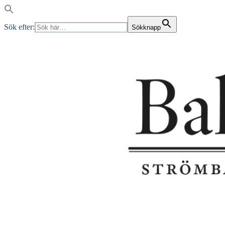
Sök efter:
Sökknapp
Skip
to
content