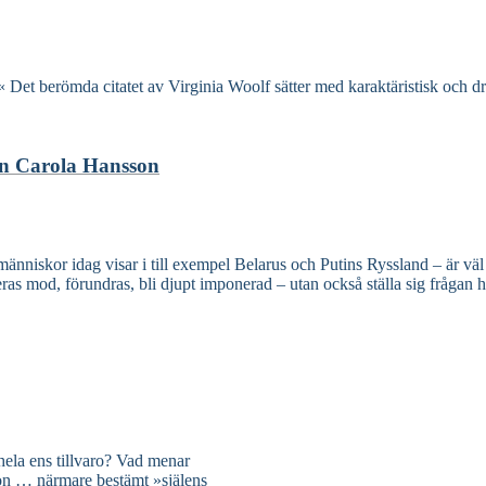
Det berömda citatet av Virginia Woolf sätter med karaktäristisk och dras
ren Carola Hansson
änniskor idag visar i till exempel Belarus och Putins Ryssland – är väl 
ras mod, förundras, bli djupt imponerad – utan också ställa sig frågan hu
 hela ens tillvaro? Vad menar
tion … närmare bestämt »själens