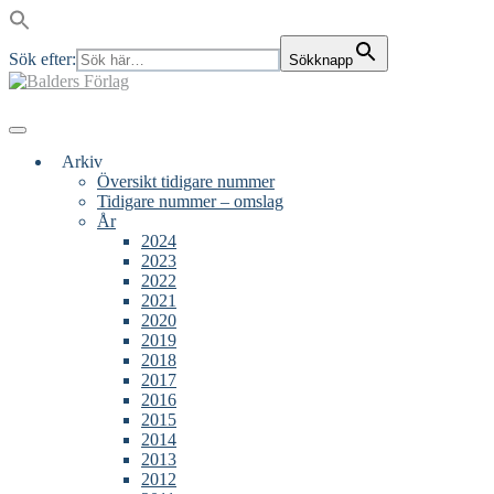
Sök efter:
Sökknapp
Skip
to
content
Main
Menu
navigation
Arkiv
Översikt tidigare nummer
Tidigare nummer – omslag
År
2024
2023
2022
2021
2020
2019
2018
2017
2016
2015
2014
2013
2012