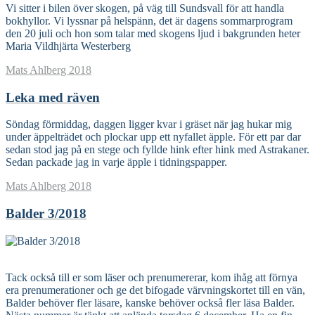
Vi sitter i bilen över skogen, på väg till Sundsvall för att handla
bokhyllor. Vi lyssnar på helspänn, det är dagens sommarprogram
den 20 juli och hon som talar med skogens ljud i bakgrunden heter
Maria Vildhjärta Westerberg
Mats Ahlberg
2018
Leka med räven
Söndag förmiddag, daggen ligger kvar i gräset när jag hukar mig
under äppelträdet och plockar upp ett nyfallet äpple. För ett par dar
sedan stod jag på en stege och fyllde hink efter hink med Astrakaner.
Sedan packade jag in varje äpple i tidningspapper.
Mats Ahlberg
2018
Balder 3/2018
Read More
Tack också till er som läser och prenumererar, kom ihåg att förnya
era prenumerationer och ge det bifogade värvningskortet till en vän,
Balder behöver fler läsare, kanske behöver också fler läsa Balder.