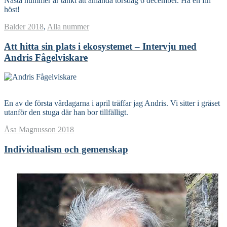
Nästa nummer är tänkt att anlända torsdag 6 december. Ha en fin
höst!
Balder
2018
,
Alla nummer
Att hitta sin plats i ekosystemet – Intervju med
Andris Fågelviskare
Read More
En av de första vårdagarna i april träffar jag Andris. Vi sitter i gräset
utanför den stuga där han bor tillfälligt.
Åsa Magnusson
2018
Individualism och gemenskap