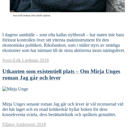
Read More
I dagens samhälle – som ofta kallas nyliberalt – har staten inte bara
förlorat kontrollen över sitt yttersta maktinstrument för den
ekonomiska politiken, Riksbanken, som i stället styrs av smidiga
ekonomer som har närmast till de stora aktörerna inom näringslivet.
Sven-Erik Liedman
2018
Utkanten som existentiell plats – Om Mirja Unges
roman Jag går och lever
Read More
Mirja Unges senaste roman Jag går och lever är väl recenserad vid
det här laget och en enad kritikerkår hyllar boken för dess
konsekventa svärta, dess berättarteknik och språkets genialitet.
Ellinor Andersson
2018