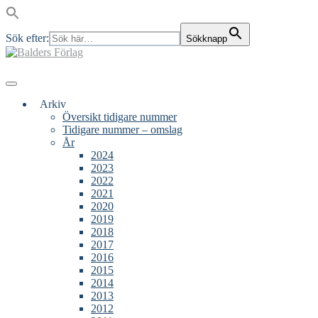
Sök efter:
Sökknapp
Skip
to
content
Main
Menu
navigation
Arkiv
Översikt tidigare nummer
Tidigare nummer – omslag
År
2024
2023
2022
2021
2020
2019
2018
2017
2016
2015
2014
2013
2012