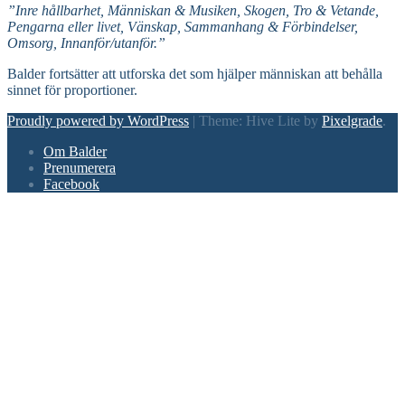
”Inre hållbarhet, Människan & Musiken, Skogen, Tro & Vetande,
Pengarna eller livet, Vänskap, Sammanhang & Förbindelser,
Omsorg, Innanför/utanför.”
Balder fortsätter att utforska det som hjälper människan att behålla
sinnet för proportioner.
Proudly powered by WordPress
|
Theme: Hive Lite by
Pixelgrade
.
Footer
Om Balder
navigation
Prenumerera
Facebook