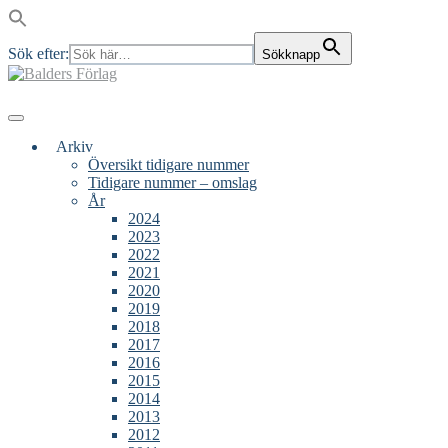
Sök efter:
Sökknapp
Skip
to
content
Main
Menu
navigation
Arkiv
Översikt tidigare nummer
Tidigare nummer – omslag
År
2024
2023
2022
2021
2020
2019
2018
2017
2016
2015
2014
2013
2012