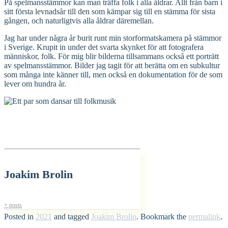
På spelmansstämmor kan man träffa folk i alla åldrar. Allt från barn i
sitt första levnadsår till den som kämpar sig till en stämma för sista
gången, och naturligtvis alla åldrar däremellan.
Jag har under några år burit runt min storformatskamera på stämmor
i Sverige. Krupit in under det svarta skynket för att fotografera
människor, folk. För mig blir bilderna tillsammans också ett porträtt
av spelmansstämmor. Bilder jag tagit för att berätta om en subkultur
som många inte känner till, men också en dokumentation för de som
lever om hundra år.
Joakim Brolin
+ posts
Posted in
2021
and tagged
Joakim Brolin
. Bookmark the
permalink
.