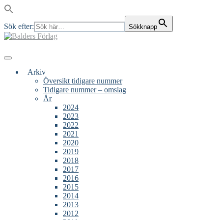
Sök efter:
Sökknapp
Skip
to
content
Main
Menu
navigation
Arkiv
Översikt tidigare nummer
Tidigare nummer – omslag
År
2024
2023
2022
2021
2020
2019
2018
2017
2016
2015
2014
2013
2012