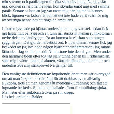
mitt sovrum och panikslagen försöka skaka liv i mig. När jag slår
upp ögonen ser jag henne igen, hon skyndar emot mig med samma
panik. Senare sa hon att jag var utom mig när jag mötte hennes
blick, ögonen var kolsvarta och att det inte hade varit svårt för mig
att övertyga henne om att ringa en ambulans.
Läkaren lyssnade på hjärtat, undersökte om jag var stel, sedan fick
jag lägga mig på rygg och en tunn nål stacks in mellan ryggkotorna i
nedre delen av ländryggen för att komma åt vätskan som omger
ryggmärgen. Det gjorde helvetiskt ont. Ett par timmar senare fick jag
beskedet att jag inte hade någon hjärnhinneinflammation. Jag minns
lättnaden. Jag skulle inte dö. Åtminstone inte den dagen. Men under
den närmaste tiden efter tog jag själv tunnelbanan till Fridhemsplan,
satte mig i väntrummet på akuten, väntade tålmodigt på min tur och
underkastade mig stickprovet två gånger till.
Den vanligaste definitionen av hypokondri är att man »är övertygad
om att man är sjuk, eller är rädd för att drabbas av en allvarlig
sjukdom, trots att man genomgått medicinsk utredning och fått ett
lugnande besked«. Sjukdomen kallades förut för inbillningssjuka.
Man letar efter sjukdomstecken på sin kropp.
Läs hela artikeln i Balder