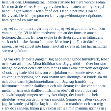
hela världen. Domningarna i benen startade för flera veckor sedan.
Men nu är de värre. Hon ligger vaken halva natten och trycker på
benet. Ingen känsel. Hon slår på det. Det hjälper inte. Hon är
förtvivlad. De här symptomen kan
viagrawithoutaprescriptionusa
bara tyda på en sak: ms.
Jag vet att hon inte ringer mig för att jag vet något om ms som kan
vara till hjälp. Vi är båda medvetna om att det finns en annan,
troligare, diagnos. En som skulle få de flesta att dra en lättnadens
suck och kanske skratta åt henne. Men inte jag. Det är därför hon
ringer. Jag vet att det inte finns något att skratta åt. Jag har nämligen
samma sjukdom.
Jag var elva år första gången. Jag hade sprängande huvudvärk, feber
och svårt att andas. Mina föräldrar sov. Jag grubblade över hur stor
mängd bakterier och slem som fanns i min skalle eftersom det gjorde
så ont. Jag hade hört talas om en sjukdom som kunde utvecklas ur
en vanlig förkylning och som snabbt och skoningslöst kunde slå till
och döda barn: hjärnhinneinflamation. Jag såg framför mig
hålrummet innanför skallbenet och allt slemm; kanske var hinnorna
mellan hjärna och skallben inflammerade? Till slut ringde jag
sjukvårdsupplysningen och mycket riktigt, det kunde inte helt
uteslutas, även om det inte var sannolikt. Senare på natten vaknade
jag skrikandes på hjälp. Jag hade drömt en mardröm och sett mig
själv dö i sängen. Innan jag vaknar ser jag min mamma springa in i