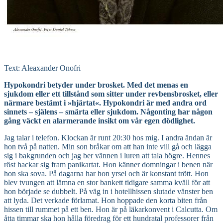
Text: Aleaxander Onofri
Hypokondri betyder under brosket. Med det menas en
sjukdom eller ett tillstånd som sitter under revbensbrosket, eller
närmare bestämt i »hjärtat«. Hypokondri är med andra ord
sinnets – själens – smärta eller sjukdom. Någonting har någon
gång väckt en alarmerande insikt om vår egen dödlighet.
Jag talar i telefon. Klockan är runt 20:30 hos mig. I andra ändan är
hon två på natten. Min son bråkar om att han inte vill gå och lägga
sig i bakgrunden och jag ber vännen i luren att tala högre. Hennes
röst hackar sig fram panikartat. Hon känner domningar i benen när
hon ska sova. På dagarna har hon yrsel och är konstant trött. Hon
blev tvungen att lämna en stor bankett tidigare samma kväll för att
hon började se dubbelt. På väg in i hotellhissen slutade vänster ben
att lyda. Det verkade förlamat. Hon hoppade den korta biten från
hissen till rummet på ett ben. Hon är på läkarkonvent i Calcutta. Om
åtta timmar ska hon hålla föredrag för ett hundratal professorer från