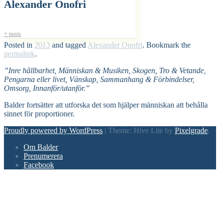
Alexander Onofri
+ posts
Posted in
2013
and tagged
Alexander Onofri
. Bookmark the
permalink
.
”Inre hållbarhet, Människan & Musiken, Skogen, Tro & Vetande,
Pengarna eller livet, Vänskap, Sammanhang & Förbindelser,
Omsorg, Innanför/utanför.”
Balder fortsätter att utforska det som hjälper människan att behålla
sinnet för proportioner.
Proudly powered by WordPress
|
Theme: Hive Lite by
Pixelgrade
.
Footer
Om Balder
navigation
Prenumerera
Facebook