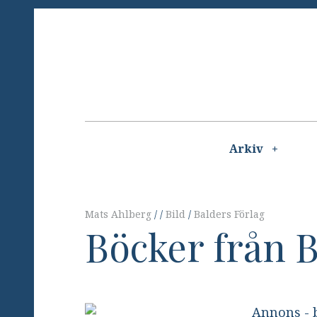
Skip
to
content
Main
navigation
Arkiv
Mats Ahlberg
Bild
Balders Förlag
Böcker från B