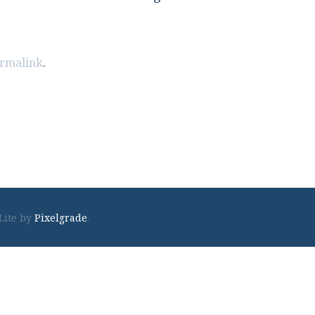
rmalink
.
Footer
Lite by
Pixelgrade
.
navigation