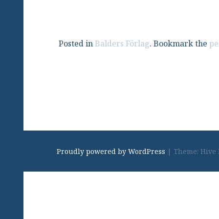
Posted in
Balders Förlag
. Bookmark the
pe
Proudly powered by WordPress
|
Theme: Hive 