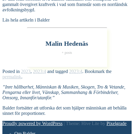
gammalt övergivet kraftverk i vad som framstår som en norrländsk
avfolkningsbygd.
Läs hela artikeln i Balder
Malin Hedenäs
+ posts
Posted in
2023
,
2023:4
and tagged
2023:4
. Bookmark the
permalink
.
”Inre hållbarhet, Människan & Musiken, Skogen, Tro & Vetande,
Pengarna eller livet, Vänskap, Sammanhang & Förbindelser,
Omsorg, Innanför/utanför.”
Balder fortsätter att utforska det som hjälper människan att behålla
sinnet för proportioner.
Proudly powered by WordPress
|
Theme: Hive Lite by
Pixelgrade
.
Footer
Om Balder