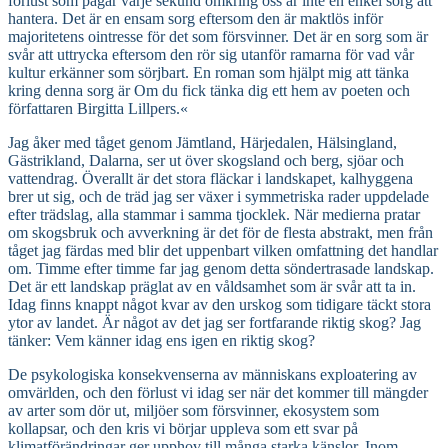
förlust som pågår varje sekund omkring oss är inte en enkel sorg att
hantera. Det är en ensam sorg eftersom den är maktlös inför
majoritetens ointresse för det som försvinner. Det är en sorg som är
svår att uttrycka eftersom den rör sig utanför ramarna för vad vår
kultur erkänner som sörjbart. En roman som hjälpt mig att tänka
kring denna sorg är Om du fick tänka dig ett hem av poeten och
författaren Birgitta Lillpers.«
Jag åker med tåget genom Jämtland, Härjedalen, Hälsingland,
Gästrikland, Dalarna, ser ut över skogsland och berg, sjöar och
vattendrag. Överallt är det stora fläckar i landskapet, kalhyggena
brer ut sig, och de träd jag ser växer i symmetriska rader uppdelade
efter trädslag, alla stammar i samma tjocklek. När medierna pratar
om skogsbruk och avverkning är det för de flesta abstrakt, men från
tåget jag färdas med blir det uppenbart vilken omfattning det handlar
om. Timme efter timme far jag genom detta söndertrasade landskap.
Det är ett landskap präglat av en våldsamhet som är svår att ta in.
Idag finns knappt något kvar av den urskog som tidigare täckt stora
ytor av landet. Är något av det jag ser fortfarande riktig skog? Jag
tänker: Vem känner idag ens igen en riktig skog?
De psykologiska konsekvenserna av människans exploatering av
omvärlden, och den förlust vi idag ser när det kommer till mängder
av arter som dör ut, miljöer som försvinner, ekosystem som
kollapsar, och den kris vi börjar uppleva som ett svar på
klimatförändringar ger upphov till många starka känslor. Inom