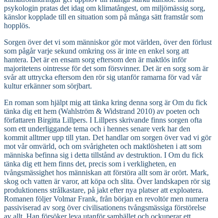
psykologin pratas det idag om klimatångest, om miljömässig sorg,
känslor kopplade till en situation som på många sätt framstår som
hopplös.
Sorgen över det vi som människor gör mot världen, över den förlust
som pågår varje sekund omkring oss är inte en enkel sorg att
hantera. Det är en ensam sorg eftersom den är maktlös inför
majoritetens ointresse för det som försvinner. Det är en sorg som är
svår att uttrycka eftersom den rör sig utanför ramarna för vad vår
kultur erkänner som sörjbart.
En roman som hjälpt mig att tänka kring denna sorg är Om du fick
tänka dig ett hem (Wahlström & Widstrand 2010) av poeten och
författaren Birgitta Lillpers. I Lillpers skrivande finns sorgen ofta
som ett underliggande tema och i hennes senare verk har den
kommit alltmer upp till ytan. Det handlar om sorgen över vad vi gör
mot vår omvärld, och om svårigheten och maktlösheten i att som
människa befinna sig i detta tillstånd av destruktion. I Om du fick
tänka dig ett hem finns det, precis som i verkligheten, en
tvångsmässighet hos människan att förstöra allt som är orört. Mark,
skog och vatten är varor, att köpa och slita. Över landskapen rör sig
produktionens strålkastare, på jakt efter nya platser att exploatera.
Romanen följer Volmar Frank, från början en revoltör men numera
passiviserad av sorg över civilisationens tvångsmässiga förstörelse
av allt. Han försöker leva utanför samhället och ockuperar ett