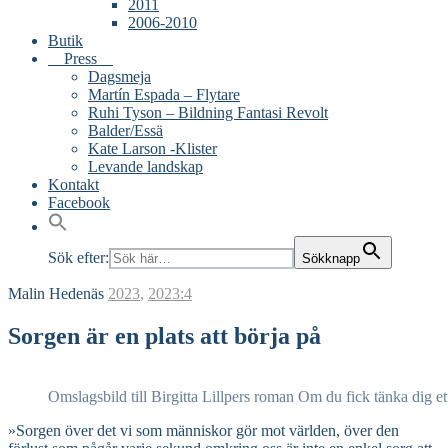
2011
2006-2010
Butik
Press
Dagsmeja
Martín Espada – Flytare
Ruhi Tyson – Bildning Fantasi Revolt
Balder/Essä
Kate Larson -Klister
Levande landskap
Kontakt
Facebook
Sök efter:
Sökknapp
Malin Hedenäs
2023
,
2023:4
Sorgen är en plats att börja på
Omslagsbild till Birgitta Lillpers roman Om du fick tänka dig ett
»Sorgen över det vi som människor gör mot världen, över den