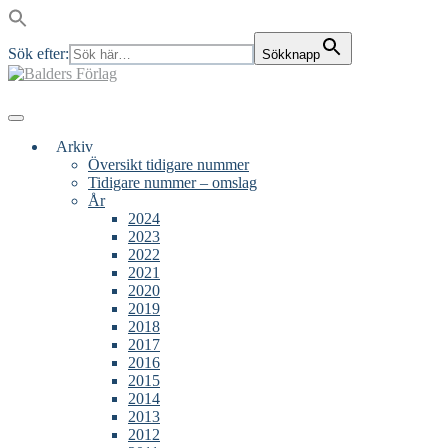
Sök efter:
Sökknapp
Skip
to
content
Main
Menu
navigation
Arkiv
Översikt tidigare nummer
Tidigare nummer – omslag
År
2024
2023
2022
2021
2020
2019
2018
2017
2016
2015
2014
2013
2012